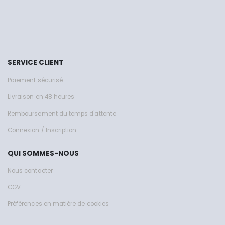
SERVICE CLIENT
Paiement sécurisé
Livraison en 48 heures
Remboursement du temps d'attente
Connexion / Inscription
QUI SOMMES-NOUS
Nous contacter
CGV
Préférences en matière de cookies