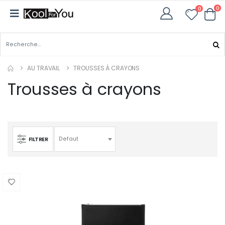
0
0
AU TRAVAIL
TROUSSES À CRAYONS
Trousses à crayons
FILTRER
Defaut