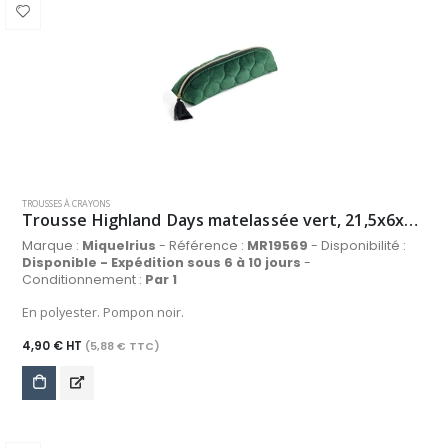
TROUSSES À CRAYONS
Trousse Highland Days matelassée vert, 21,5x6x5,8 cm
Marque :
Miquelrius
- Référence :
MR19569
- Disponibilité :
Disponible - Expédition sous 6 à 10 jours
-
Conditionnement :
Par 1
En polyester. Pompon noir.
4,90 € HT
(5,88 € TTC)