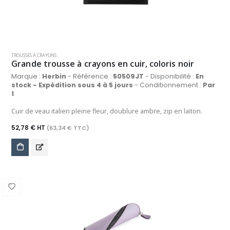
TROUSSES À CRAYONS
Grande trousse à crayons en cuir, coloris noir
Marque :
Herbin
- Référence :
50509JT
- Disponibilité :
En
stock - Expédition sous 4 à 5 jours
- Conditionnement :
Par
1
Cuir de veau italien pleine fleur, doublure ambre, zip en laiton.
52,78 € HT
(63,34 € TTC)