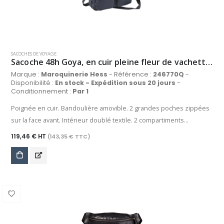
SACOCHES DE VOYAGE
Sacoche 48h Goya, en cuir pleine fleur de vachette grainé, coloris bleu marine
Marque :
Maroquinerie Hess
- Référence :
246770Q
-
Disponibilité :
En stock - Expédition sous 20 jours
-
Conditionnement :
Par 1
Poignée en cuir. Bandoulière amovible. 2 grandes poches zippées
sur la face avant. Intérieur doublé textile. 2 compartiments
comprenant : poches zippées, poche plaquée, emplacement
119,46 € HT
(143,35 € TTC)
stylos, poche scratch avec mousse de protection.