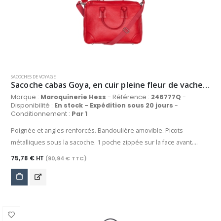
sécurisé.
SACOCHES DE VOYAGE
Sacoche cabas Goya, en cuir pleine fleur de vachette grainé, coloris rouge
Marque :
Maroquinerie Hess
- Référence :
246777Q
-
Disponibilité :
En stock - Expédition sous 20 jours
-
Conditionnement :
Par 1
Poignée et angles renforcés. Bandoulière amovible. Picots
métalliques sous la sacoche. 1 poche zippée sur la face avant.
Doublure textile. Compartiment principal avec 1 poche zippée et
75,78 € HT
(90,94 € TTC)
poches plaquées.