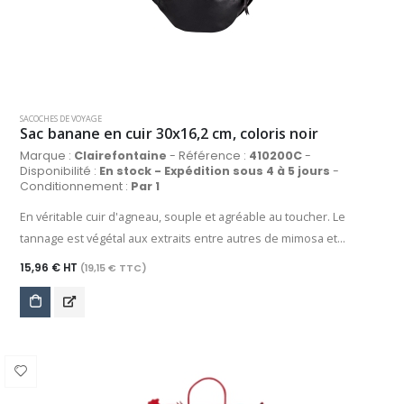
SACOCHES DE VOYAGE
Sac banane en cuir 30x16,2 cm, coloris noir
Marque :
Clairefontaine
- Référence :
410200C
-
Disponibilité :
En stock - Expédition sous 4 à 5 jours
-
Conditionnement :
Par 1
En véritable cuir d'agneau, souple et agréable au toucher. Le
tannage est végétal aux extraits entre autres de mimosa et
quebracho et sans chrome ni arsenic afin de préserver
15,96 € HT
(19,15 € TTC)
l'environnement ainsi que les opérateurs sur place. Astucieux et
élégant, ce sac banane en cuir vous accompagne au quotidien pour
garder vos essentiels à portée de main avec style. Idéal pour vos
sorties, voyages ou moments citadins, il allie praticité et
sophistication. Cuir lisse noir, bandoulière ajustable et 1 poche
principale avec fermeture éclair pour un usage confortable et