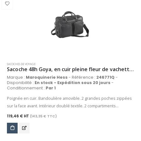
SACOCHES DE VOYAGE
Sacoche 48h Goya, en cuir pleine fleur de vachette grainé, coloris noir
Marque :
Maroquinerie Hess
- Référence :
246771Q
-
Disponibilité :
En stock - Expédition sous 20 jours
-
Conditionnement :
Par 1
Poignée en cuir. Bandoulière amovible. 2 grandes poches zippées
sur la face avant. Intérieur doublé textile. 2 compartiments
comprenant : poches zippées, poche plaquée, emplacement
119,46 € HT
(143,35 € TTC)
stylos, poche scratch avec mousse de protection.