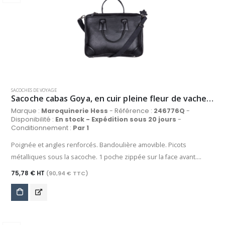
SACOCHES DE VOYAGE
Sacoche cabas Goya, en cuir pleine fleur de vachette grainé, coloris noir
Marque :
Maroquinerie Hess
- Référence :
246776Q
-
Disponibilité :
En stock - Expédition sous 20 jours
-
Conditionnement :
Par 1
Poignée et angles renforcés. Bandoulière amovible. Picots
métalliques sous la sacoche. 1 poche zippée sur la face avant.
Doublure textile. Compartiment principal avec 1 poche zippée et
75,78 € HT
(90,94 € TTC)
poches plaquées.