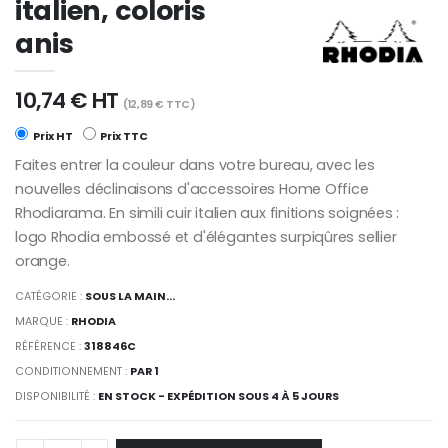
italien, coloris
anis
10,74 € HT
(12,89 € TTC)
Prix HT
Prix TTC
Faites entrer la couleur dans votre bureau, avec les
nouvelles déclinaisons d'accessoires Home Office
Rhodiarama. En simili cuir italien aux finitions soignées :
logo Rhodia embossé et d'élégantes surpiqûres sellier
orange.
CATÉGORIE :
SOUS LA MAIN...
MARQUE :
RHODIA
RÉFÉRENCE :
318846C
CONDITIONNEMENT :
PAR 1
DISPONIBILITÉ :
EN STOCK - EXPÉDITION SOUS 4 À 5 JOURS