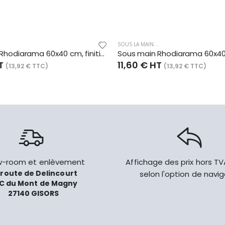
SOUS LA MAIN...
Sous main Rhodiarama 60x40 cm, finition simili cuir italien, coloris anis
HT
11,60 € HT
(13,92 € TTC)
(13,92 € TTC)
-room et enlèvement
Affichage des prix hors T
 route de Delincourt
selon l'option de navi
C du Mont de Magny
27140 GISORS