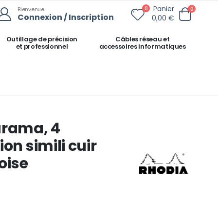
Panier
0
0
Bienvenue
Connexion / Inscription
0,00 €
Outillage de précision
Câbles réseau et
et professionnel
accessoires informatiques
arama, 4
on simili cuir
oise