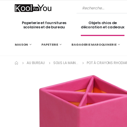
Papeterie et fournitures
Objets chics de
scolaires et de bureau
décoration et cadeaux
MAISON
PAPETERIE
BAGAGERIE MAROQUINERIE
AU BUREAU
SOUS LA MAIN...
POT À CRAYONS RHODIARA