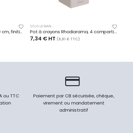
SOUS LA MAIN...
SOUS 
Sous main Rhodiarama 60x40 cm, finition simili cuir italien, coloris turquoise
Pot à crayons Rhodiarama, 4 compartiments, finition simili cuir italien, coloris argent
7,34 € HT
7,3
(8,81 € TTC)
VA ou TTC
Paiement par CB sécurisée, chèque,
gation
virement ou mandatement
administratif