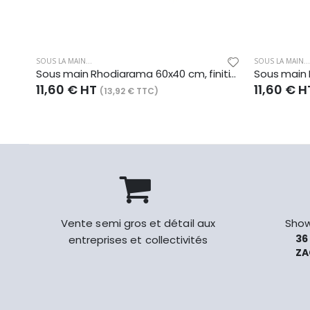
SOUS LA MAIN...
SOUS LA MAIN...
Sous main Rhodiarama 60x40 cm, finition simili cuir italien, coloris taupe
11,60 € HT
11,60 € 
(13,92 € TTC)
Vente semi gros et détail aux
Show
36
entreprises et collectivités
ZA