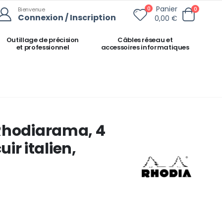
Panier
0
0
Bienvenue
Connexion / Inscription
0,00 €
Outillage de précision
Câbles réseau et
et professionnel
accessoires informatiques
Rhodiarama, 4
cuir italien,