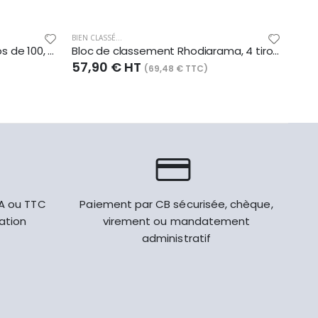
BIEN CLASSÉ...
BIEN C
Porte-revues Rhodiarama, dos de 100, finition simili cuir italien, coloris iris
Bloc de classement Rhodiarama, 4 tiroirs, finition simili cuir italien, coloris argent
57,90 € HT
57,
(69,48 € TTC)
VA ou TTC
Paiement par CB sécurisée, chèque,
gation
virement ou mandatement
administratif