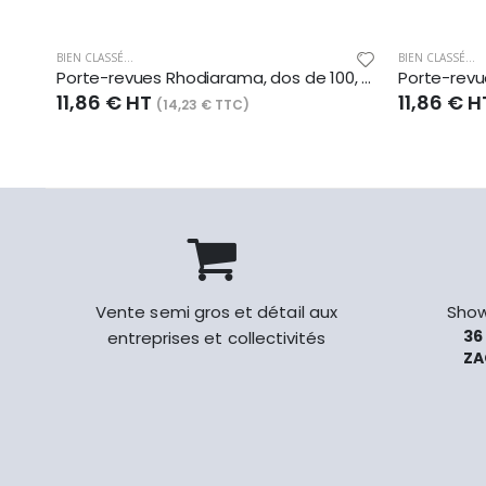
BIEN CLASSÉ...
BIEN CLASSÉ...
Porte-revues Rhodiarama, dos de 100, finition simili cuir italien, coloris taupe
11,86 € HT
11,86 € 
(14,23 € TTC)
Vente semi gros et détail aux
Show
36
entreprises et collectivités
ZA