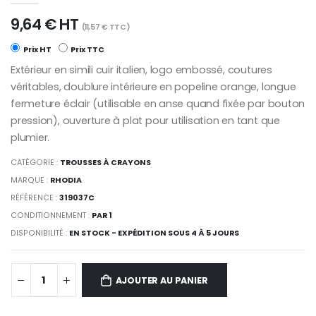
9,64 € HT
(11,57 € TTC)
Prix HT
Prix TTC
Extérieur en simili cuir italien, logo embossé, coutures
véritables, doublure intérieure en popeline orange, longue
fermeture éclair (utilisable en anse quand fixée par bouton
pression), ouverture à plat pour utilisation en tant que
plumier.
CATÉGORIE :
TROUSSES À CRAYONS
MARQUE :
RHODIA
RÉFÉRENCE :
319037C
CONDITIONNEMENT :
PAR 1
DISPONIBILITÉ :
EN STOCK - EXPÉDITION SOUS 4 À 5 JOURS
AJOUTER AU PANIER