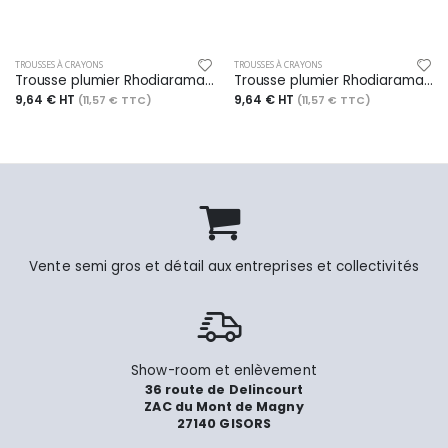
TROUSSES À CRAYONS
TROUSSES À CRAYONS
Trousse plumier Rhodiarama, simili cuir italien, coloris beige
Trousse plumier Rhodiarama, simili cuir italien, coloris saphir
9,64 € HT
9,64 € HT
(11,57 € TTC)
(11,57 € TTC)
Vente semi gros et détail aux entreprises et collectivités
Show-room et enlèvement
36 route de Delincourt
ZAC du Mont de Magny
27140 GISORS