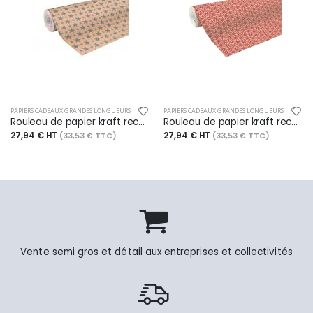
PAPIERS CADEAUX GRANDES LONGUEURS
PAPIERS CADEAUX GRANDES LONGUEURS
Rouleau de papier kraft recyclé, 70 g/m², 50m x 0,70m, motif Etoiles
Rouleau de papier kraft recyclé, 70 g/m², 50m x 0,70m, motif Losanges rouges
27,94 € HT
27,94 € HT
(33,53 € TTC)
(33,53 € TTC)
Vente semi gros et détail aux entreprises et collectivités