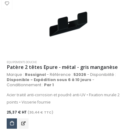
EQUIPEMENTS DOUCHE
Patère 2 têtes Epure - métal - gris manganèse
Marque :
Rossignol
- Référence :
52026
- Disponibilité :
Disponible - Expédition sous 6 à 10 jours
-
Conditionnement :
Par 1
Acier traité anti-corrosion et poudré anti-UV • Fixation murale 2
points • Visserie fournie
25,37 € HT
(30,44 € TTC)