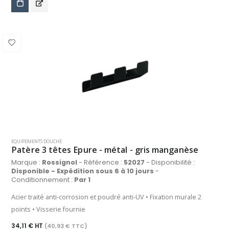
EQUIPEMENTS DOUCHE
Patère 3 têtes Epure - métal - gris manganèse
Marque :
Rossignol
- Référence :
52027
- Disponibilité :
Disponible - Expédition sous 6 à 10 jours
-
Conditionnement :
Par 1
Acier traité anti-corrosion et poudré anti-UV • Fixation murale 2
points • Visserie fournie
34,11 € HT
(40,93 € TTC)