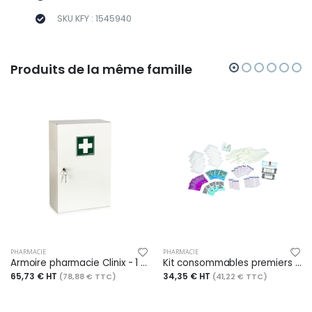
SKU KFY : 1545940
Produits de la même famille
PHARMACIE
PHARMACIE
Armoire pharmacie Clinix - 1 porte - blanc signalisation - RAL 9016
Kit consommables premiers secours Clinix
65,73 € HT
34,35 € HT
(78,88 € TTC)
(41,22 € TTC)