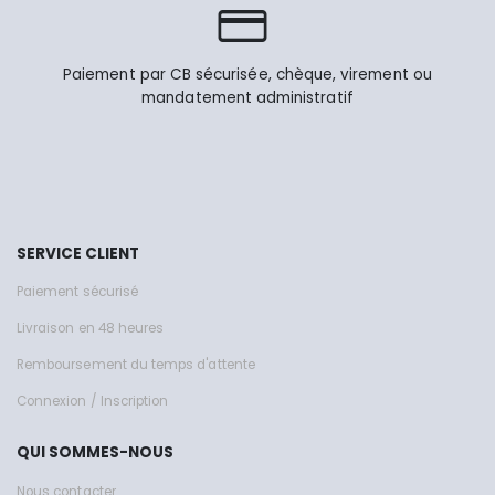
Paiement par CB sécurisée, chèque, virement ou
mandatement administratif
SERVICE CLIENT
Paiement sécurisé
Livraison en 48 heures
Remboursement du temps d'attente
Connexion / Inscription
QUI SOMMES-NOUS
Nous contacter