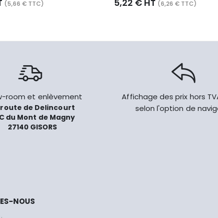
T
5,22 € HT
(5,66 € TTC)
(6,26 € TTC)
-room et enlèvement
Affichage des prix hors T
 route de Delincourt
selon l'option de navi
C du Mont de Magny
27140 GISORS
MES-NOUS