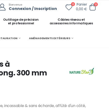
Panier
0
0
Bienvenue
Connexion / Inscription
0,00 €
Outillage de précision
Câbles réseau et
et professionnel
accessoires informatiques
ESTAURATION
AMÉNAGEMENTS EXTÉRIEURS
s à
 long. 300 mm
de, incassable & sans écharde, affûté d'un côté,