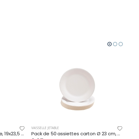
VAISSELLE JETABLE
VAISSE
Lot de 50 cornets à frites Pure, 19x23,5 cm, en carton brun
Pack de 50 assiettes carton Ø 23 cm, coloris blanc