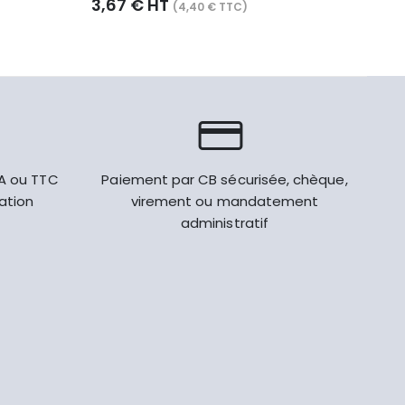
3,67 € HT
2,4
(4,40 € TTC)
VA ou TTC
Paiement par CB sécurisée, chèque,
gation
virement ou mandatement
administratif