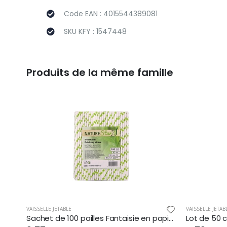
Code EAN : 4015544389081
SKU KFY : 1547448
Produits de la même famille
VAISSELLE JETABLE
VAISSELLE JETAB
Sachet de 100 pailles Fantaisie en papier, long. 197 mm, poids verts / blanc