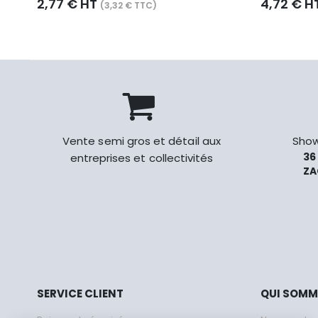
2,77 € HT
4,72 € H
(3,32 € TTC)
Vente semi gros et détail aux
Show
36
entreprises et collectivités
ZA
SERVICE CLIENT
QUI SOM