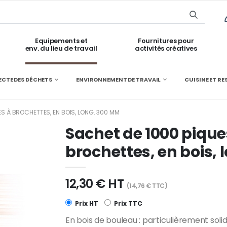
Equipements et
Fournitures pour
env. du lieu de travail
activités créatives
ECTE DES DÉCHETS
ENVIRONNEMENT DE TRAVAIL
CUISINE ET R
ES À BROCHETTES, EN BOIS, LONG. 300 MM
Sachet de 1000 pique
brochettes, en bois,
12,30 € HT
(14,76 € TTC)
Prix HT
Prix TTC
En bois de bouleau : particulièrement soli