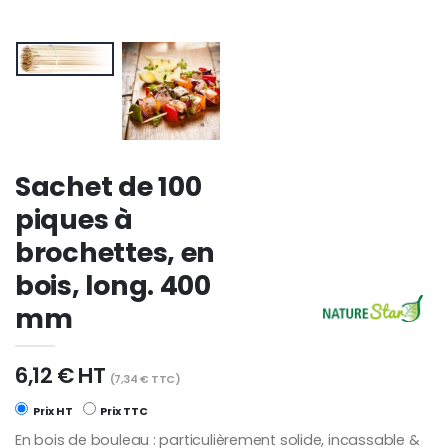
Sachet de 100
piques à
brochettes, en
bois, long. 400
mm
6,12 € HT
(7,34 € TTC)
Prix HT
Prix TTC
En bois de bouleau : particulièrement solide, incassable &