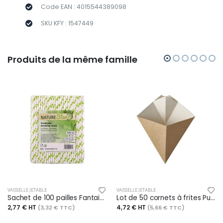
Code EAN : 4015544389098
SKU KFY : 1547449
Produits de la même famille
VAISSELLE JETABLE
VAISSELLE JETABLE
Sachet de 100 pailles Fantaisie en papier, long. 197 mm, poids verts / blanc
Lot de 50 cornets à frites Pure, 16,5x19,5 cm, en carton brun
2,77 € HT
4,72 € HT
(3,32 € TTC)
(5,66 € TTC)