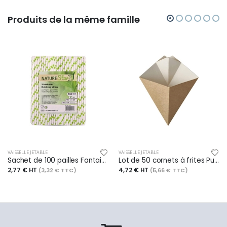
Produits de la même famille
VAISSELLE JETABLE
VAISSELLE JETABLE
Sachet de 100 pailles Fantaisie en papier, long. 197 mm, poids verts / blanc
Lot de 50 cornets à frites Pure, 16,5x19,5 cm, en carton brun
2,77 € HT
4,72 € HT
(3,32 € TTC)
(5,66 € TTC)