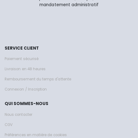
mandatement administratif
SERVICE CLIENT
Paiement sécurisé
Livraison en 48 heures
Remboursement du temps d'attente
Connexion / Inscription
QUI SOMMES-NOUS
Nous contacter
CGV
Préférences en matière de cookies