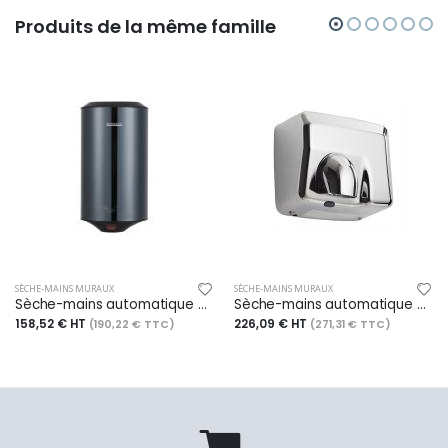
Produits de la même famille
SÈCHE-MAINS MURAUX
SÈCHE-MAINS MURAUX
Sèche-mains automatique mural Storma - 1150w - inox brillant / noir
Sèche-mains automatique horizontal Pulseo - 2500w - chrome
158,52 € HT
226,09 € HT
(190,22 € TTC)
(271,31 € TTC)