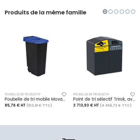
Produits de la même famille
POUBELLES DE TRI SÉLECTIF
POUBELLES DE TRI SÉLECTIF
Poubelle de tri mobile Movatri - 110l - noir / bleu
Point de tri sélectif Trirok, avec serrure - emballages / autres déchets - 2 x 240l - anthracite mat - RAL 7016
85,76 € HT
3 713,93 € HT
(102,91 € TTC)
(4 456,72 € TTC)