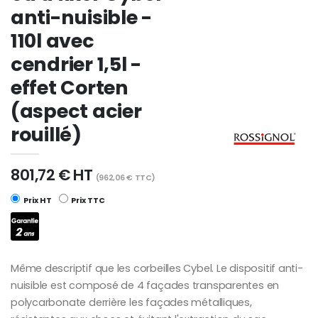
anti-nuisible -
110l avec
cendrier 1,5l -
effet Corten
(aspect acier
rouillé)
801,72 € HT
(962,06 € TTC)
Prix HT
Prix TTC
Même descriptif que les corbeilles Cybel. Le dispositif anti-
nuisible est composé de 4 façades transparentes en
polycarbonate derrière les façades métalliques,