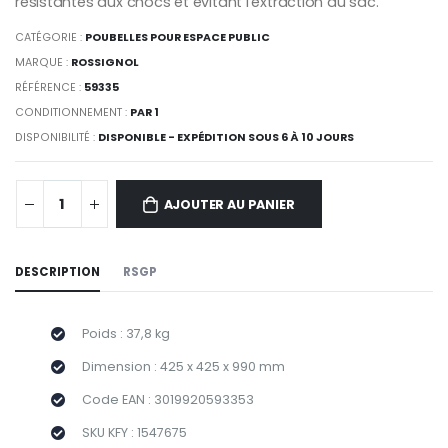
résistantes aux chocs et évitant l'extraction du sac.
CATÉGORIE :
POUBELLES POUR ESPACE PUBLIC
MARQUE :
ROSSIGNOL
RÉFÉRENCE :
59335
CONDITIONNEMENT :
PAR 1
DISPONIBILITÉ :
DISPONIBLE - EXPÉDITION SOUS 6 À 10 JOURS
AJOUTER AU PANIER
DESCRIPTION
RSGP
Poids : 37,8 kg
Dimension : 425 x 425 x 990 mm
Code EAN : 3019920593353
SKU KFY : 1547675