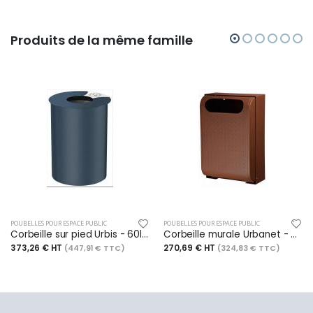
Produits de la même famille
POUBELLES POUR ESPACE PUBLIC
POUBELLES POUR ESPACE PUBLIC
Corbeille sur pied Urbis - 60l - anthracite mat - RAL 7016
Corbeille murale Urbanet - 30l - effet Corten (aspect acier rouillé)
373,26 € HT
270,69 € HT
(447,91 € TTC)
(324,83 € TTC)