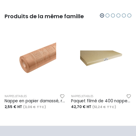
Produits de la même famille
NAPPES JETABLES
NAPPES JETABLES
Nappe en papier damassé, rouleau de 6x1,18m, coloris or rosé
Paquet filmé de 400 nappes pliées Tiss Lack, 60x60 cm, papier kraft vergé lisse 60 g/m², coloris naturel
2,55 € HT
42,70 € HT
(3,06 € TTC)
(51,24 € TTC)