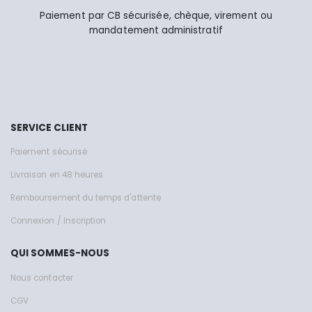
Paiement par CB sécurisée, chèque, virement ou
mandatement administratif
SERVICE CLIENT
Paiement sécurisé
Livraison en 48 heures
Remboursement du temps d'attente
Connexion / Inscription
QUI SOMMES-NOUS
Nous contacter
CGV