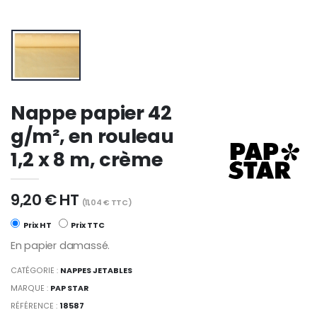
Nappe papier 42
g/m², en rouleau
1,2 x 8 m, crème
9,20 € HT
(11,04 € TTC)
Prix HT
Prix TTC
En papier damassé.
CATÉGORIE :
NAPPES JETABLES
MARQUE :
PAP STAR
RÉFÉRENCE :
18587