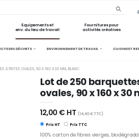
Equipements et
Fournitures pour
env. du lieu de travail
activités créatives
ECTE DES DÉCHETS
ENVIRONNEMENT DE TRAVAIL
CUISINE ET R
S À FRITES OVALES, 90 X 160 X 30 MM, BLANC
Lot de 250 barquettes
ovales, 90 x 160 x 30
12,00 € HT
(14,40 € TTC)
Prix HT
Prix TTC
100% carton de fibres vierges, biodégrada