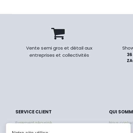
Vente semi gros et détail aux
Show
36
entreprises et collectivités
ZA
SERVICE CLIENT
QUI SOM
Paiement sécurisé
Nous contac
Livraison en 48 heures
CGV