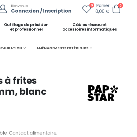
Panier
0
0
Bienvenue
Connexion / Inscription
0,00 €
Outillage de précision
Câbles réseau et
et professionnel
accessoires informatiques
ESTAURATION
AMÉNAGEMENTS EXTÉRIEURS
 à frites
 mm, blanc
ble. Contact alimentaire.