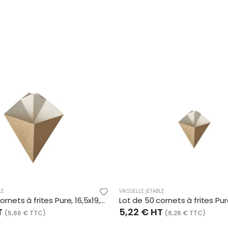
LE
VAISSELLE JETABLE
Lot de 50 cornets à frites Pure, 16,5x19,5 cm, en carton brun
T
5,22 € HT
(5,66 € TTC)
(6,26 € TTC)