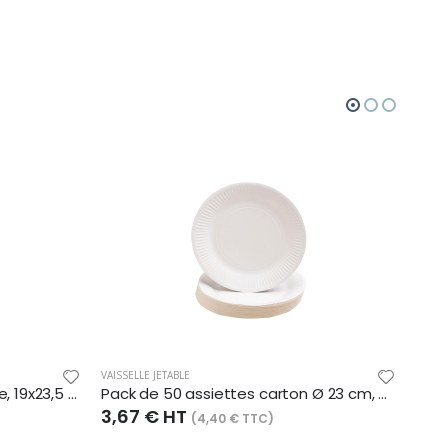
VAISSELLE JETABLE
VAISSE
Lot de 50 cornets à frites Pure, 19x23,5 cm, en carton brun
Pack de 50 assiettes carton Ø 23 cm, coloris blanc
3,67 € HT
2,4
(4,40 € TTC)