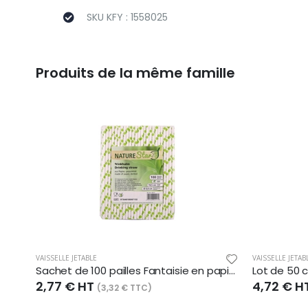
SKU KFY : 1558025
Produits de la même famille
VAISSELLE JETABLE
VAISSELLE JETAB
Sachet de 100 pailles Fantaisie en papier, long. 197 mm, poids verts / blanc
2,77 € HT
4,72 € H
(3,32 € TTC)