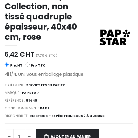
Collection, non
tissé quadruple
épaisseur, 40x40
cm, rose
6,42 € HT
(7,70 € TTC)
Prix HT
Prix TTC
Pli 1/4. Uni. Sous emballage plastique.
CATÉGORIE :
SERVIETTES EN PAPIER
MARQUE :
PAP STAR
RÉFÉRENCE :
81449
CONDITIONNEMENT :
PAR 1
DISPONIBILITÉ :
EN STOCK - EXPÉDITION SOUS 2 À 4 JOURS
AJOUTER AU PANIER