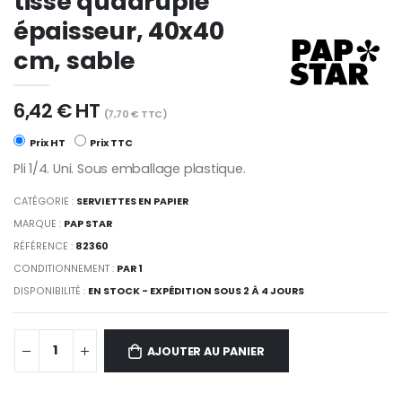
tissé quadruple
épaisseur, 40x40
cm, sable
6,42 € HT
(7,70 € TTC)
Prix HT
Prix TTC
Pli 1/4. Uni. Sous emballage plastique.
CATÉGORIE :
SERVIETTES EN PAPIER
MARQUE :
PAP STAR
RÉFÉRENCE :
82360
CONDITIONNEMENT :
PAR 1
DISPONIBILITÉ :
EN STOCK - EXPÉDITION SOUS 2 À 4 JOURS
AJOUTER AU PANIER