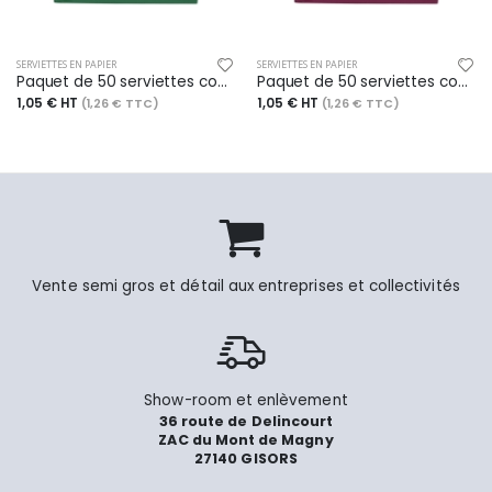
SERVIETTES EN PAPIER
SERVIETTES EN PAPIER
Paquet de 50 serviettes cocktail 20x20 cm, coloris vert sapin
Paquet de 50 serviettes cocktail 20x20 cm, coloris bordeaux
1,05 € HT
1,05 € HT
(1,26 € TTC)
(1,26 € TTC)
Vente semi gros et détail aux entreprises et collectivités
Show-room et enlèvement
36 route de Delincourt
ZAC du Mont de Magny
27140 GISORS