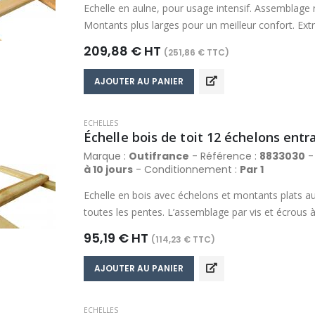
Echelle en aulne, pour usage intensif. Assemblage r
Montants plus larges pour un meilleur confort. Ex
faciliter le glissement sur les toits. Echelons et m
209,88 € HT
(251,86 € TTC)
l’échelle possible si nécessaire. Finition lasurée. 
échelons : 60 x 20 mm.
AJOUTER AU PANIER
ECHELLES
Échelle bois de toit 12 échelons ent
Marque :
Outifrance
- Référence :
8833030
- 
à 10 jours
- Conditionnement :
Par 1
Echelle en bois avec échelons et montants plats au
toutes les pentes. L’assemblage par vis et écrous à 
nécessaire. Finition lasurée. Section des montants
95,19 € HT
(114,23 € TTC)
mm.
AJOUTER AU PANIER
ECHELLES