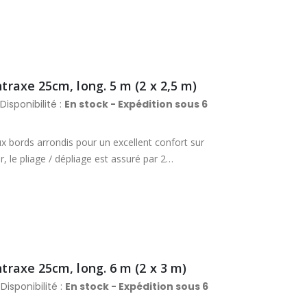
Section des montants : 48 x 20 mm. Section des
ntraxe 25cm, long. 5 m (2 x 2,5 m)
Disponibilité :
En stock - Expédition sous 6
x bords arrondis pour un excellent confort sur
 le pliage / dépliage est assuré par 2
position dépliée. L’assemblage par vis et écrous
aire. Finition lasurée. Section des montants : 50
ntraxe 25cm, long. 6 m (2 x 3 m)
Disponibilité :
En stock - Expédition sous 6