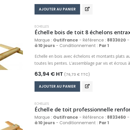
x 20 mm. Section des échelons : 50 x 20 mm.
AJOUTER AU PANIER
ECHELLES
Échelle bois de toit 8 échelons entra
Marque :
Outifrance
- Référence :
8833020
- 
à 10 jours
- Conditionnement :
Par 1
Echelle en bois avec échelons et montants plats au
toutes les pentes. L’assemblage par vis et écrous à 
nécessaire. Finition lasurée. Section des montants
63,94 € HT
(76,73 € TTC)
mm.
AJOUTER AU PANIER
ECHELLES
Marque :
Outifrance
- Référence :
8833460
- 
à 10 jours
- Conditionnement :
Par 1