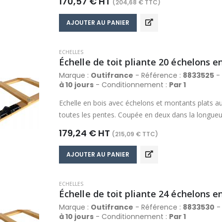
170,57 € HT
(204,68 € TTC)
l’échelle possible si nécessaire. Finition lasurée. 
échelons : 60 x 20 mm.
AJOUTER AU PANIER
ECHELLES
Échelle de toit pliante 20 échelons e
Marque :
Outifrance
- Référence :
8833525
- 
à 10 jours
- Conditionnement :
Par 1
Echelle en bois avec échelons et montants plats au
toutes les pentes. Coupée en deux dans la longueur,
charnières en acier avec loquet de verrouillage en 
179,24 € HT
(215,09 € TTC)
à griffes permet le resserrage de l’échelle si nécess
x 20 mm. Section des échelons : 50 x 20 mm.
AJOUTER AU PANIER
ECHELLES
Échelle de toit pliante 24 échelons e
Marque :
Outifrance
- Référence :
8833530
- 
à 10 jours
- Conditionnement :
Par 1