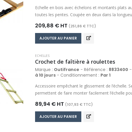
Echelle en bois avec échelons et montants plats au
toutes les pentes. Coupée en deux dans la longueur,
charnières en acier avec loquet de verrouillage en 
209,88 € HT
(251,86 € TTC)
à griffes permet le resserrage de l’échelle si nécess
x 20 mm. Section des échelons : 50 x 20 mm.
AJOUTER AU PANIER
ECHELLES
Crochet de faîtière à roulettes
Marque :
Outifrance
- Référence :
8833400
- 
à 10 jours
- Conditionnement :
Par 1
Accessoire empêchant le glissement de l’échelle. Se 
permettent de faire monter facilement l’échelle pour 
89,94 € HT
(107,93 € TTC)
AJOUTER AU PANIER