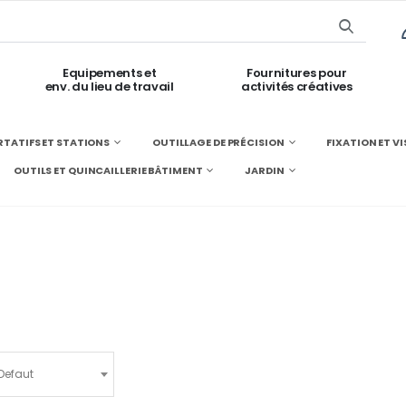
Equipements et
Fournitures pour
env. du lieu de travail
activités créatives
TATIFS ET STATIONS
OUTILLAGE DE PRÉCISION
FIXATION ET V
OUTILS ET QUINCAILLERIE BÂTIMENT
JARDIN
Defaut