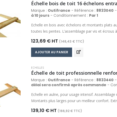
Échelle bois de toit 16 échelons ent
Marque :
Outifrance
- Référence :
8833040
- 
à 10 jours
- Conditionnement :
Par 1
Echelle en bois avec échelons et montants plats au
toutes les pentes. L’assemblage par vis et écrous à 
nécessaire. Finition lasurée. Section des montants
123,69 € HT
(148,43 € TTC)
mm.
AJOUTER AU PANIER
ECHELLES
Marque :
Outifrance
- Référence :
8833440
- 
délai sera confirmé après commande
- Con
Echelle en aulne, pour usage intensif. Assemblage r
Montants plus larges pour un meilleur confort. Ex
faciliter le glissement sur les toits. Echelons et m
139,10 € HT
(166,92 € TTC)
l’échelle possible si nécessaire. Finition lasurée. 