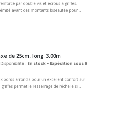
enforcé par double vis et écrous à griffes.
trémité avant des montants biseautée pour
ontants plats aux bords arrondis. Resserrage de
Section des montants : 48 x 20 mm. Section des
raxe de 25cm, long. 3,00m
Disponibilité :
En stock - Expédition sous 6
x bords arrondis pour un excellent confort sur
griffes permet le resserrage de l’échelle si
 : 48 x 20 mm. Section des échelons : 48 x 20