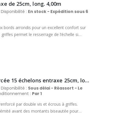
raxe de 25cm, long. 4,00m
Disponibilité :
En stock - Expédition sous 6
x bords arrondis pour un excellent confort sur
griffes permet le resserrage de l’échelle si
 : 48 x 20 mm. Section des échelons : 48 x 20
Échelle de toit professionnelle renforcée 15 échelons entraxe 25cm, long. 4m
Disponibilité :
Sous délai - Réassort - Le
ditionnement :
Par 1
enforcé par double vis et écrous à griffes.
trémité avant des montants biseautée pour
ontants plats aux bords arrondis. Resserrage de
Section des montants : 48 x 20 mm. Section des