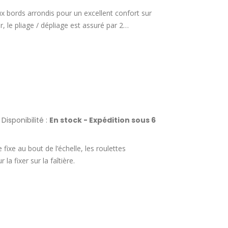
x bords arrondis pour un excellent confort sur
 le pliage / dépliage est assuré par 2
position dépliée. L’assemblage par vis et écrous
aire. Finition lasurée. Section des montants : 50
Disponibilité :
En stock - Expédition sous 6
fixe au bout de l’échelle, les roulettes
la fixer sur la faîtière.