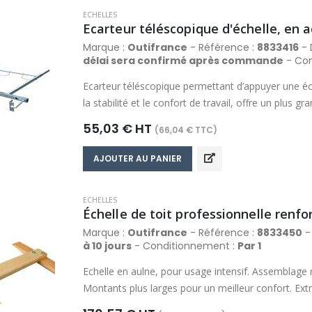
ECHELLES
Marque :
Outifrance
- Référence :
8833416
- 
délai sera confirmé après commande
- Con
Ecarteur téléscopique permettant d’appuyer une éch
la stabilité et le confort de travail, offre un plus g
également d'enjamber un obstacle tel qu'un massif, 
55,03 € HT
(66,04 € TTC)
au niveau d’un barreau à l’aide de 2 pattes à enco
750 mm et verrouillage par goupilles.
AJOUTER AU PANIER
ECHELLES
Marque :
Outifrance
- Référence :
8833450
- 
à 10 jours
- Conditionnement :
Par 1
Echelle en aulne, pour usage intensif. Assemblage r
Montants plus larges pour un meilleur confort. Ex
faciliter le glissement sur les toits. Echelons et m