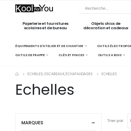
Papeterie et fournitures
Objets chics de
scolaires et de bureau
décoration et cadeaux
ÉQUIPEMENTS D'ATELIER ET DE CHANTIER
OUTILS ÉLECTROPOR
OUTILS DE FRAPPE
CLÉS ET PINCES
OUTILS A BOIS
ECHELLES, ESCABEAUX, ÉCHAFAUDAGES
ECHELLES
Echelles
Trier par:
MARQUES