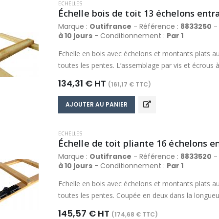
ECHELLES
Échelle bois de toit 13 échelons ent
Marque :
Outifrance
- Référence :
8833250
- 
à 10 jours
- Conditionnement :
Par 1
Echelle en bois avec échelons et montants plats au
toutes les pentes. L’assemblage par vis et écrous à 
nécessaire. Finition lasurée. Section des montants
134,31 € HT
(161,17 € TTC)
mm.
AJOUTER AU PANIER
ECHELLES
Échelle de toit pliante 16 échelons e
Marque :
Outifrance
- Référence :
8833520
- 
à 10 jours
- Conditionnement :
Par 1
Echelle en bois avec échelons et montants plats au
toutes les pentes. Coupée en deux dans la longueur,
charnières en acier avec loquet de verrouillage en 
145,57 € HT
(174,68 € TTC)
à griffes permet le resserrage de l’échelle si nécess