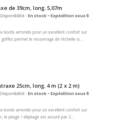
raxe de 39cm, long. 5,07m
Disponibilité :
En stock - Expédition sous 6
x bords arrondis pour un excellent confort sur
griffes permet le resserrage de l’échelle si
 : 48 x 20 mm. Section des échelons : 48 x 20
ntraxe 25cm, long. 4 m (2 x 2 m)
Disponibilité :
En stock - Expédition sous 6
x bords arrondis pour un excellent confort sur
 le pliage / dépliage est assuré par 2
position dépliée. L’assemblage par vis et écrous
aire. Finition lasurée. Section des montants : 50