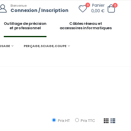
Panier
0
0
Bienvenue
Connexion / Inscription
0,00 €
Outillage de précision
Câbles réseau et
et professionnel
accessoires informatiques
ISSAGE
PERÇAGE, SCIAGE, COUPE
Prix HT
Prix TTC