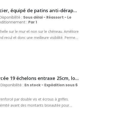
Ecarteur téléscopique d'échelle, en acier, équipé de patins anti-dérapant en caoutchouc
Disponibilité :
Sous délai - Réassort - Le
ditionnement :
Par 1
elle sur le mur et non sur le chéneau. Améliore
rand recul et donc une meilleure visibilité. Permet
une haie ou une fenêtre. Fixation sur l’échelle
ches. Réglage de la longueur des bras de 450 à
Échelle de toit professionnelle renforcée 19 échelons entraxe 25cm, long. 5m
Disponibilité :
En stock - Expédition sous 6
enforcé par double vis et écrous à griffes.
trémité avant des montants biseautée pour
ontants plats aux bords arrondis. Resserrage de