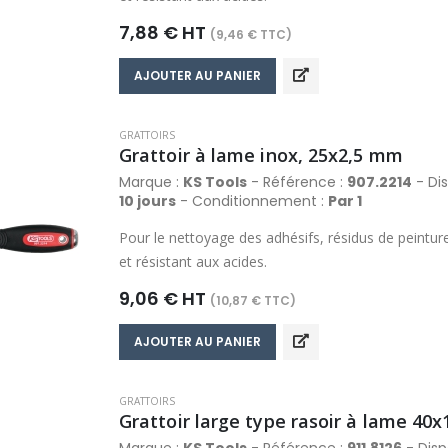
7,88 € HT
(9,46 € TTC)
AJOUTER AU PANIER
GRATTOIRS
Grattoir à lame inox, 25x2,5 mm
Marque :
KS Tools
- Référence :
907.2214
- Dis
10 jours
- Conditionnement :
Par 1
Pour le nettoyage des adhésifs, résidus de peintur
et résistant aux acides.
9,06 € HT
(10,87 € TTC)
AJOUTER AU PANIER
GRATTOIRS
Grattoir large type rasoir à lame 40