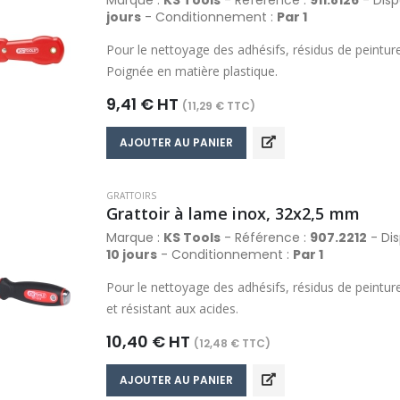
Marque :
KS Tools
- Référence :
911.8126
- Dispo
jours
- Conditionnement :
Par 1
Pour le nettoyage des adhésifs, résidus de peintur
Poignée en matière plastique.
9,41 € HT
(11,29 € TTC)
AJOUTER AU PANIER
GRATTOIRS
Grattoir à lame inox, 32x2,5 mm
Marque :
KS Tools
- Référence :
907.2212
- Dis
10 jours
- Conditionnement :
Par 1
Pour le nettoyage des adhésifs, résidus de peintur
et résistant aux acides.
10,40 € HT
(12,48 € TTC)
AJOUTER AU PANIER