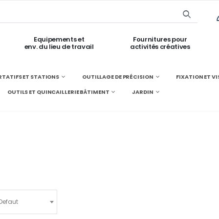
Equipements et
Fournitures pour
env. du lieu de travail
activités créatives
TATIFS ET STATIONS
OUTILLAGE DE PRÉCISION
FIXATION ET V
OUTILS ET QUINCAILLERIE BÂTIMENT
JARDIN
Defaut