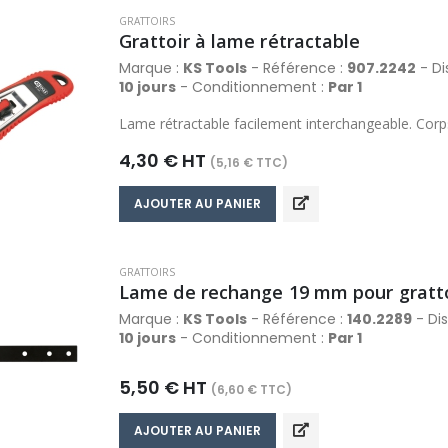
GRATTOIRS
Grattoir à lame rétractable
Marque :
KS Tools
- Référence :
907.2242
- Di
10 jours
- Conditionnement :
Par 1
Lame rétractable facilement interchangeable. Corp
4,30 € HT
(5,16 € TTC)
AJOUTER AU PANIER
GRATTOIRS
Lame de rechange 19 mm pour gratto
Marque :
KS Tools
- Référence :
140.2289
- Dis
10 jours
- Conditionnement :
Par 1
5,50 € HT
(6,60 € TTC)
AJOUTER AU PANIER