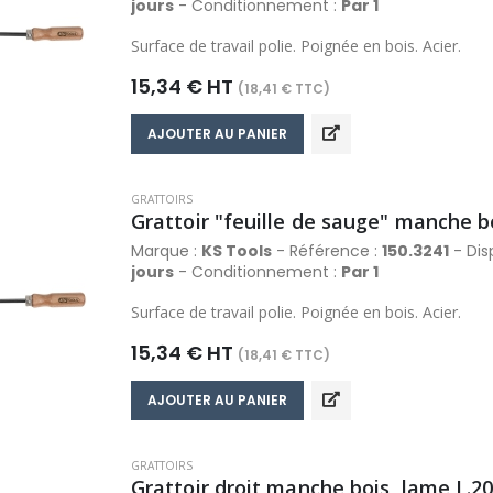
jours
- Conditionnement :
Par 1
Surface de travail polie. Poignée en bois. Acier.
15,34 € HT
(18,41 € TTC)
AJOUTER AU PANIER
GRATTOIRS
Grattoir "feuille de sauge" manche 
Marque :
KS Tools
- Référence :
150.3241
- Disp
jours
- Conditionnement :
Par 1
Surface de travail polie. Poignée en bois. Acier.
15,34 € HT
(18,41 € TTC)
AJOUTER AU PANIER
GRATTOIRS
Grattoir droit manche bois, lame L.