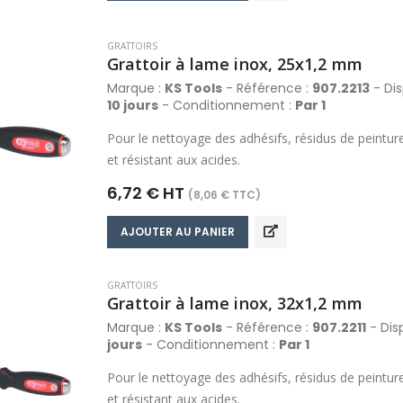
GRATTOIRS
Grattoir à lame inox, 25x1,2 mm
Marque :
KS Tools
- Référence :
907.2213
- Dis
10 jours
- Conditionnement :
Par 1
Pour le nettoyage des adhésifs, résidus de peintur
et résistant aux acides.
6,72 € HT
(8,06 € TTC)
AJOUTER AU PANIER
GRATTOIRS
Grattoir à lame inox, 32x1,2 mm
Marque :
KS Tools
- Référence :
907.2211
- Disp
jours
- Conditionnement :
Par 1
Pour le nettoyage des adhésifs, résidus de peintur
et résistant aux acides.