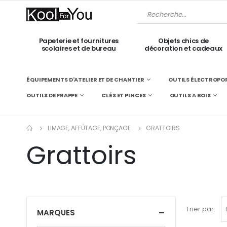
Papeterie et fournitures
Objets chics de
scolaires et de bureau
décoration et cadeaux
ÉQUIPEMENTS D'ATELIER ET DE CHANTIER
OUTILS ÉLECTROPOR
OUTILS DE FRAPPE
CLÉS ET PINCES
OUTILS A BOIS
LIMAGE, AFFÛTAGE, PONÇAGE
GRATTOIRS
Grattoirs
Trier par:
MARQUES