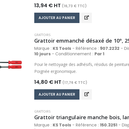
13,94 € HT
(16,73 € TTC)
AJOUTER AU PANIER
GRATTOIRS
Grattoir emmanché désaxé de 10°, 
Marque :
KS Tools
- Référence :
907.2232
- Dis
10 jours
- Conditionnement :
Par 1
Pour le nettoyage des adhésifs, résidus de peintur
Poignée ergonomique.
14,80 € HT
(17,76 € TTC)
AJOUTER AU PANIER
GRATTOIRS
Grattoir triangulaire manche bois, 
Marque :
KS Tools
- Référence :
150.3251
- Disp