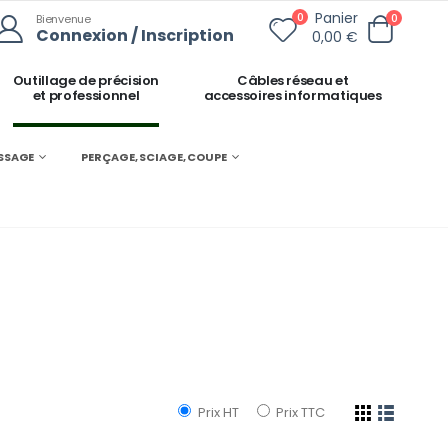
Panier
0
0
Bienvenue
Connexion / Inscription
0,00 €
Outillage de précision
Câbles réseau et
et professionnel
accessoires informatiques
ISSAGE
PERÇAGE, SCIAGE, COUPE
Prix HT
Prix TTC