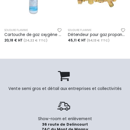
SOUDURE FLAMME
SOUDURE FLAMME
Cartouche de gaz oxygène 1 kg / 930 ml
Détendeur pour gaz propane, pression variable 2/4 bars, avec sécurité
20,18 € HT
45,11 € HT
(24,22 € TTC)
(54,13 € TTC)
Vente semi gros et détail aux entreprises et collectivités
Show-room et enlèvement
36 route de Delincourt
ZAC du Mont de Magny