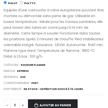
Prix HT
Prix TTC
Equipée d'une cartouche à valve européenne pouvant être
montée ou démontée sans perte de gaz. Utilisable en
basse température : idéale pour les travaux sanitaires, elle
peut braser des tubes en cuivre jusqu'à 14 mm de
diamètre. Cette lampe à souder fonctionne dans toutes
les positions après 2 minutes de chauffe. Pied stabilisateur
orientable intégré. Puissance : 1,8 KW. Autonomie : 1h40 min.
Flamme type dard. Température de flamme : 1850 °C.
Débit à 1,5 bar : 100 g/h.
CATÉGORIE :
SOUDURE FLAMME
MARQUE :
EXPRESS
RÉFÉRENCE :
342
CONDITIONNEMENT :
PAR 1
DISPONIBILITÉ :
EN STOCK - EXPÉDITION SOUS 6 À 10 JOURS
AJOUTER AU PANIER