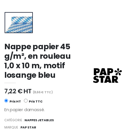
Nappe papier 45
g/m², en rouleau
1,0 x 10 m, motif
losange bleu
7,22 € HT
(8,66 € TTC)
Prix HT
Prix TTC
En papier damassé.
CATÉGORIE :
NAPPES JETABLES
MARQUE :
PAP STAR