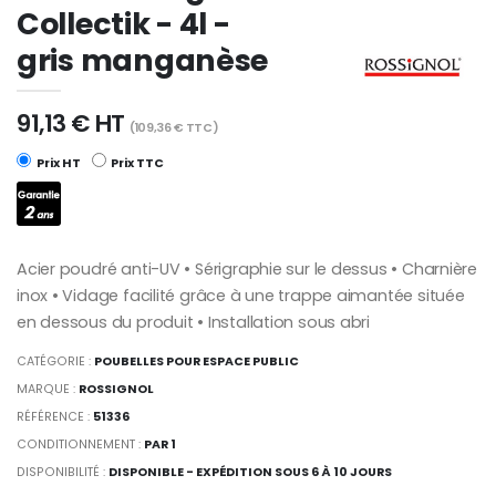
Collectik - 4l -
gris manganèse
91,13 € HT
(109,36 € TTC)
Prix HT
Prix TTC
Acier poudré anti-UV • Sérigraphie sur le dessus • Charnière
inox • Vidage facilité grâce à une trappe aimantée située
en dessous du produit • Installation sous abri
CATÉGORIE :
POUBELLES POUR ESPACE PUBLIC
MARQUE :
ROSSIGNOL
RÉFÉRENCE :
51336
CONDITIONNEMENT :
PAR 1
DISPONIBILITÉ :
DISPONIBLE - EXPÉDITION SOUS 6 À 10 JOURS