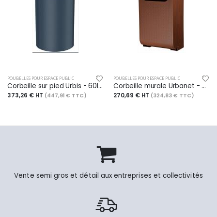
POUBELLES POUR ESPACE PUBLIC
POUBELLES POUR ESPACE PUBLIC
Corbeille sur pied Urbis - 60l - anthracite mat - RAL 7016
Corbeille murale Urbanet - 30l - effet Corten (aspect acier rouillé)
373,26 € HT
270,69 € HT
(447,91 € TTC)
(324,83 € TTC)
Vente semi gros et détail aux entreprises et collectivités