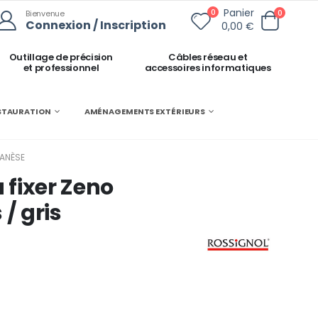
Panier
0
0
Bienvenue
Connexion / Inscription
0,00 €
Outillage de précision
Câbles réseau et
et professionnel
accessoires informatiques
ESTAURATION
AMÉNAGEMENTS EXTÉRIEURS
GANÈSE
à fixer Zeno
 / gris