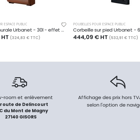
R ESPACE PUBLIC
POUBELLES POUR ESPACE PUBLIC
Corbeille murale Urbanet - 30l - effet Corten (aspect acier rouillé)
€ HT
444,09 € HT
(324,83 € TTC)
(532,91 € TTC)
-room et enlèvement
Affichage des prix hors T
 route de Delincourt
selon l'option de navi
C du Mont de Magny
27140 GISORS