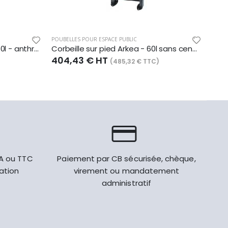
POUBELLES POUR ESPACE PUBLIC
POUBE
Corbeille sur pied Urbanet - 60l - anthracite mat - RAL 7016
Corbeille sur pied Arkea - 60l sans cendrier - anthracite mat - RAL 7016
404,43 € HT
471
(485,32 € TTC)
VA ou TTC
Paiement par CB sécurisée, chèque,
gation
virement ou mandatement
administratif