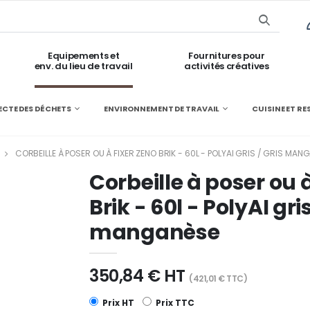
Equipements et
Fournitures pour
env. du lieu de travail
activités créatives
ECTE DES DÉCHETS
ENVIRONNEMENT DE TRAVAIL
CUISINE ET R
CORBEILLE À POSER OU À FIXER ZENO BRIK - 60L - POLYAI GRIS / GRIS MAN
Corbeille à poser ou 
Brik - 60l - PolyAI gris
manganèse
350,84 € HT
(421,01 € TTC)
Prix HT
Prix TTC