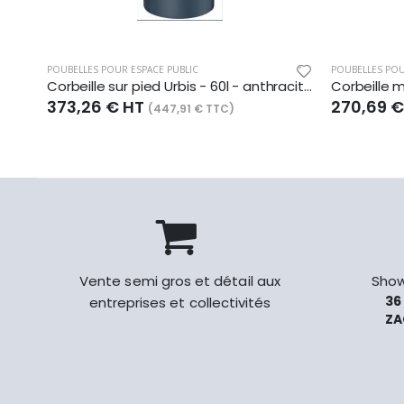
POUBELLES POUR ESPACE PUBLIC
POUBELLES POU
Corbeille sur pied Urbis - 60l - anthracite mat - RAL 7016
373,26 € HT
270,69 
(447,91 € TTC)
Vente semi gros et détail aux
Show
36
entreprises et collectivités
ZA