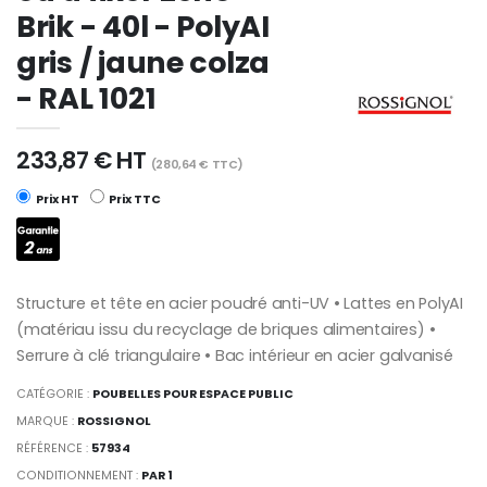
Brik - 40l - PolyAI
gris / jaune colza
- RAL 1021
233,87 € HT
(280,64 € TTC)
Prix HT
Prix TTC
Structure et tête en acier poudré anti-UV • Lattes en PolyAI
(matériau issu du recyclage de briques alimentaires) •
Serrure à clé triangulaire • Bac intérieur en acier galvanisé
CATÉGORIE :
POUBELLES POUR ESPACE PUBLIC
MARQUE :
ROSSIGNOL
RÉFÉRENCE :
57934
CONDITIONNEMENT :
PAR 1