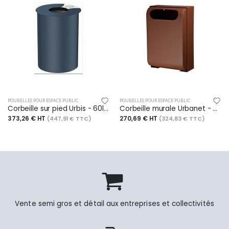
POUBELLES POUR ESPACE PUBLIC
POUBELLES POUR ESPACE PUBLIC
Corbeille sur pied Urbis - 60l - anthracite mat - RAL 7016
Corbeille murale Urbanet - 30l - effet Corten (aspect acier rouillé)
373,26 € HT
270,69 € HT
(447,91 € TTC)
(324,83 € TTC)
Vente semi gros et détail aux entreprises et collectivités