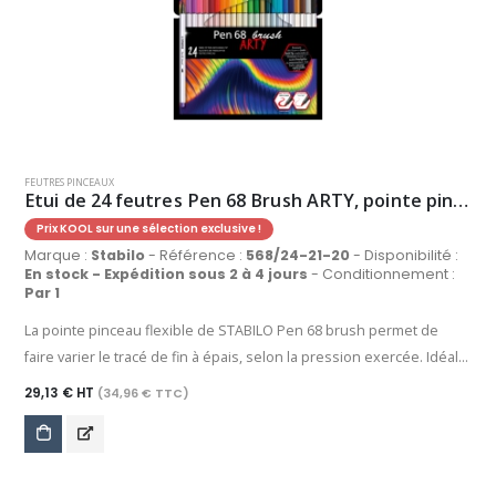
sans sécher. Débutant(e) ou artiste confirmé(e), laissez parler votre
créativité !
FEUTRES PINCEAUX
Etui de 24 feutres Pen 68 Brush ARTY, pointe pinceau, couleurs assorties (24)
Prix KOOL sur une sélection exclusive !
Marque :
Stabilo
- Référence :
568/24-21-20
- Disponibilité :
En stock - Expédition sous 2 à 4 jours
- Conditionnement :
Par 1
La pointe pinceau flexible de STABILO Pen 68 brush permet de
faire varier le tracé de fin à épais, selon la pression exercée. Idéal
pour l'écriture créative, le dessin, le lettering, les aplats et bien
29,13 € HT
(34,96 € TTC)
d'autres applications, grâce à son encre à base d'eau, STABILO Pen
68 brush permet aussi de réaliser des effets d'aquarelle, des
dégradés et des mélanges de couleurs. Sa large palette propose
30 coloris intenses et couvrants, identiques à ceux de STABILO