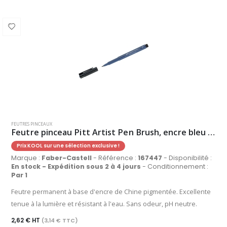
FEUTRES PINCEAUX
Feutre pinceau Pitt Artist Pen Brush, encre bleu indanthrène
Prix KOOL sur une sélection exclusive !
Marque :
Faber-Castell
- Référence :
167447
- Disponibilité :
En stock - Expédition sous 2 à 4 jours
- Conditionnement :
Par 1
Feutre permanent à base d'encre de Chine pigmentée. Excellente
tenue à la lumière et résistant à l'eau. Sans odeur, pH neutre.
2,62 € HT
(3,14 € TTC)