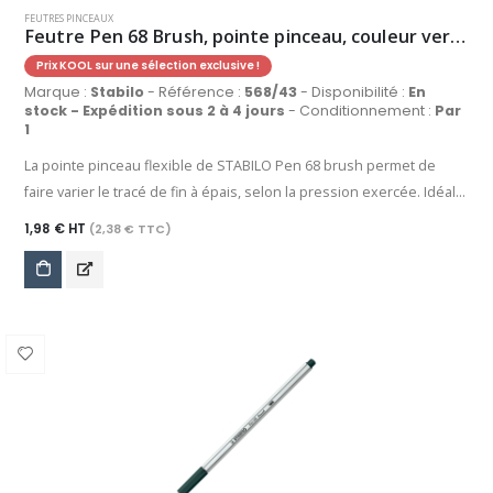
FEUTRES PINCEAUX
Feutre Pen 68 Brush, pointe pinceau, couleur vert clair
Prix KOOL sur une sélection exclusive !
Marque :
Stabilo
- Référence :
568/43
- Disponibilité :
En
stock - Expédition sous 2 à 4 jours
- Conditionnement :
Par
1
La pointe pinceau flexible de STABILO Pen 68 brush permet de
faire varier le tracé de fin à épais, selon la pression exercée. Idéal
pour l'écriture créative, le dessin, le lettering, les aplats et bien
1,98 € HT
(2,38 € TTC)
d'autres applications, grâce à son encre à base d'eau, STABILO Pen
68 brush permet aussi de réaliser des effets d'aquarelle, des
dégradés et des mélanges de couleurs. Sa large palette propose
30 coloris intenses et couvrants, identiques à ceux de STABILO
point 88 et STABILO Pen 68. Grâce à sa technologie anti-
dessèchement, ce feutre peut rester ouvert jusqu'à 24 heures
sans sécher. Débutant(e) ou artiste confirmé(e), laissez parler votre
créativité !