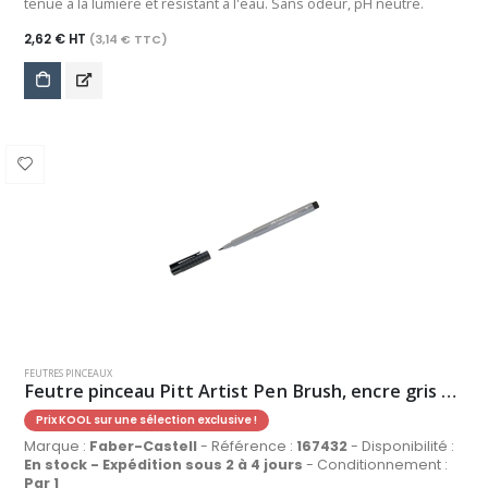
tenue à la lumière et résistant à l'eau. Sans odeur, pH neutre.
2,62 € HT
(3,14 € TTC)
FEUTRES PINCEAUX
Feutre pinceau Pitt Artist Pen Brush, encre gris froid III
Prix KOOL sur une sélection exclusive !
Marque :
Faber-Castell
- Référence :
167432
- Disponibilité :
En stock - Expédition sous 2 à 4 jours
- Conditionnement :
Par 1