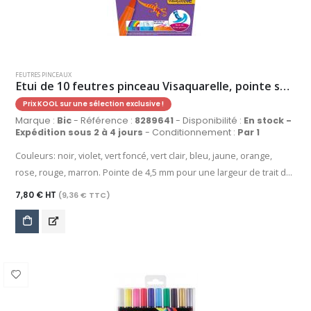
FEUTRES PINCEAUX
Etui de 10 feutres pinceau Visaquarelle, pointe souple, coloris assortis
Prix KOOL sur une sélection exclusive !
Marque :
Bic
- Référence :
8289641
- Disponibilité :
En stock -
Expédition sous 2 à 4 jours
- Conditionnement :
Par 1
Couleurs: noir, violet, vert foncé, vert clair, bleu, jaune, orange,
rose, rouge, marron. Pointe de 4,5 mm pour une largeur de trait de
1,7 mm. Encre lavable, sans danger. Capuchon ventilé. A partir de 5
7,80 € HT
(9,36 € TTC)
ans.