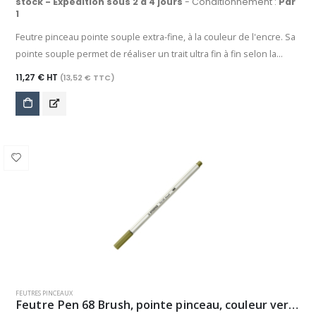
stock - Expédition sous 2 à 4 jours
- Conditionnement :
Par
1
Feutre pinceau pointe souple extra-fine, à la couleur de l'encre. Sa
pointe souple permet de réaliser un trait ultra fin à fin selon la
pression exercée sur la pointe (0,03 à 0,8 mm) : Idéal pour le
11,27 € HT
(13,52 € TTC)
handlettering, le bullet journal, le dessin ou calligraphies. Encre
aquarellable.
FEUTRES PINCEAUX
Feutre Pen 68 Brush, pointe pinceau, couleur vert épinard