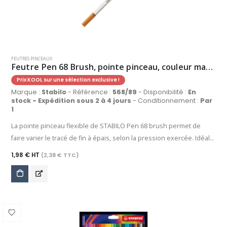
FEUTRES PINCEAUX
Feutre Pen 68 Brush, pointe pinceau, couleur marron clair
Prix KOOL sur une sélection exclusive !
Marque :
Stabilo
- Référence :
568/89
- Disponibilité :
En
stock - Expédition sous 2 à 4 jours
- Conditionnement :
Par
1
La pointe pinceau flexible de STABILO Pen 68 brush permet de
faire varier le tracé de fin à épais, selon la pression exercée. Idéal
pour l'écriture créative, le dessin, le lettering, les aplats et bien
1,98 € HT
(2,38 € TTC)
d'autres applications, grâce à son encre à base d'eau, STABILO Pen
68 brush permet aussi de réaliser des effets d'aquarelle, des
dégradés et des mélanges de couleurs. Sa large palette propose
30 coloris intenses et couvrants, identiques à ceux de STABILO
point 88 et STABILO Pen 68. Grâce à sa technologie anti-
dessèchement, ce feutre peut rester ouvert jusqu'à 24 heures