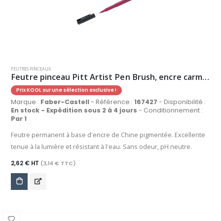
FEUTRES PINCEAUX
Feutre pinceau Pitt Artist Pen Brush, encre carmin rose
Prix KOOL sur une sélection exclusive !
Marque :
Faber-Castell
- Référence :
167427
- Disponibilité :
En stock - Expédition sous 2 à 4 jours
- Conditionnement :
Par 1
Feutre permanent à base d'encre de Chine pigmentée. Excellente
tenue à la lumière et résistant à l'eau. Sans odeur, pH neutre.
2,62 € HT
(3,14 € TTC)