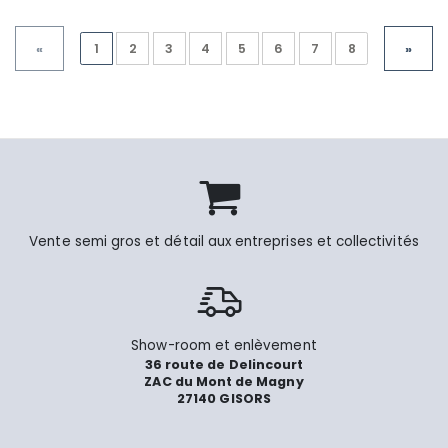
1
2
3
4
5
6
7
8
«
»
Vente semi gros et détail aux entreprises et collectivités
Show-room et enlèvement
36 route de Delincourt
ZAC du Mont de Magny
27140 GISORS