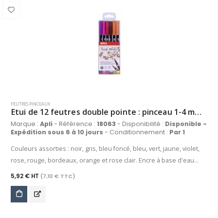
point 88 et STABILO Pen 68. Grâce à sa technologie anti-
dessèchement, ce feutre peut rester ouvert jusqu'à 24 heures
sans sécher. Débutant(e) ou artiste confirmé(e), laissez parler votre
créativité !
FEUTRES PINCEAUX
Etui de 12 feutres double pointe : pinceau 1-4 mm / ronde 1 mm, couleurs assorties
Marque :
Apli
- Référence :
18063
- Disponibilité :
Disponible -
Expédition sous 6 à 10 jours
- Conditionnement :
Par 1
Couleurs assorties : noir, gris, bleu foncé, bleu, vert, jaune, violet,
rose, rouge, bordeaux, orange et rose clair. Encre à base d'eau
pour apporter du professionnalisme à vos dessins. Les couleurs
5,92 € HT
(7,10 € TTC)
peuvent être mélangées et aquarellable. Idéal pour le lettering, la
peinture, les illustrations...