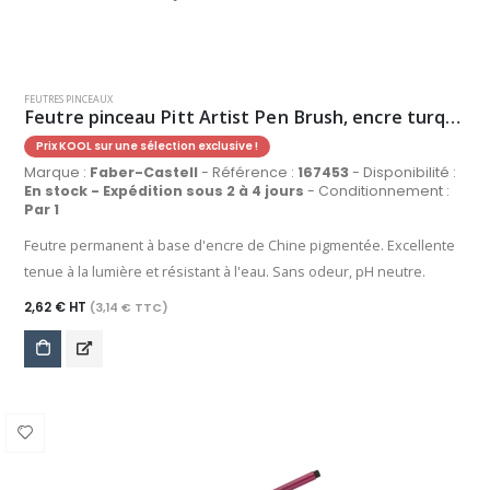
FEUTRES PINCEAUX
Feutre pinceau Pitt Artist Pen Brush, encre turquoise cobalt
Prix KOOL sur une sélection exclusive !
Marque :
Faber-Castell
- Référence :
167453
- Disponibilité :
En stock - Expédition sous 2 à 4 jours
- Conditionnement :
Par 1
Feutre permanent à base d'encre de Chine pigmentée. Excellente
tenue à la lumière et résistant à l'eau. Sans odeur, pH neutre.
2,62 € HT
(3,14 € TTC)