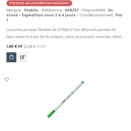
Prix KOOL sur une sélection exclusive !
Marque :
Stabilo
- Référence :
568/37
- Disponibilité :
En
stock - Expédition sous 2 à 4 jours
- Conditionnement :
Par
1
La pointe pinceau flexible de STABILO Pen 68 brush permet de
faire varier le tracé de fin à épais, selon la pression exercée. Idéal
pour l'écriture créative, le dessin, le lettering, les aplats et bien
1,98 € HT
(2,38 € TTC)
d'autres applications, grâce à son encre à base d'eau, STABILO Pen
68 brush permet aussi de réaliser des effets d'aquarelle, des
dégradés et des mélanges de couleurs. Sa large palette propose
30 coloris intenses et couvrants, identiques à ceux de STABILO
point 88 et STABILO Pen 68. Grâce à sa technologie anti-
dessèchement, ce feutre peut rester ouvert jusqu'à 24 heures
sans sécher. Débutant(e) ou artiste confirmé(e), laissez parler votre
créativité !