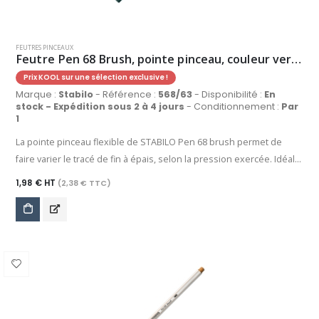
FEUTRES PINCEAUX
Feutre Pen 68 Brush, pointe pinceau, couleur vert sapin
Prix KOOL sur une sélection exclusive !
Marque :
Stabilo
- Référence :
568/63
- Disponibilité :
En
stock - Expédition sous 2 à 4 jours
- Conditionnement :
Par
1
La pointe pinceau flexible de STABILO Pen 68 brush permet de
faire varier le tracé de fin à épais, selon la pression exercée. Idéal
pour l'écriture créative, le dessin, le lettering, les aplats et bien
1,98 € HT
(2,38 € TTC)
d'autres applications, grâce à son encre à base d'eau, STABILO Pen
68 brush permet aussi de réaliser des effets d'aquarelle, des
dégradés et des mélanges de couleurs. Sa large palette propose
30 coloris intenses et couvrants, identiques à ceux de STABILO
point 88 et STABILO Pen 68. Grâce à sa technologie anti-
dessèchement, ce feutre peut rester ouvert jusqu'à 24 heures
sans sécher. Débutant(e) ou artiste confirmé(e), laissez parler votre
créativité !