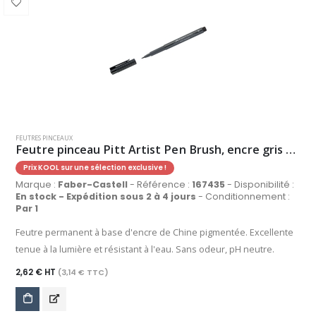
FEUTRES PINCEAUX
Feutre pinceau Pitt Artist Pen Brush, encre gris froid VI
Prix KOOL sur une sélection exclusive !
Marque :
Faber-Castell
- Référence :
167435
- Disponibilité :
En stock - Expédition sous 2 à 4 jours
- Conditionnement :
Par 1
Feutre permanent à base d'encre de Chine pigmentée. Excellente
tenue à la lumière et résistant à l'eau. Sans odeur, pH neutre.
2,62 € HT
(3,14 € TTC)