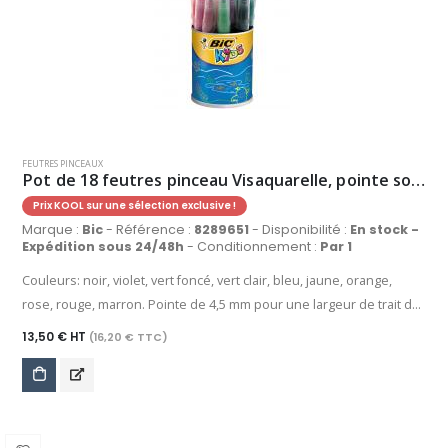
FEUTRES PINCEAUX
Pot de 18 feutres pinceau Visaquarelle, pointe souple, coloris assortis
Prix KOOL sur une sélection exclusive !
Marque :
Bic
- Référence :
8289651
- Disponibilité :
En stock -
Expédition sous 24/48h
- Conditionnement :
Par 1
Couleurs: noir, violet, vert foncé, vert clair, bleu, jaune, orange,
rose, rouge, marron. Pointe de 4,5 mm pour une largeur de trait de
1,7 mm. Encre lavable, sans danger. Capuchon ventilé. A partir de 5
13,50 € HT
(16,20 € TTC)
ans.