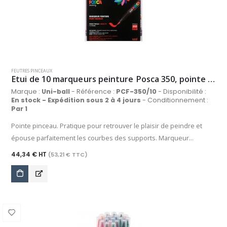
FEUTRES PINCEAUX
Etui de 10 marqueurs peinture Posca 350, pointe pinceau 1 à 10 mm, coloris assortis
Marque :
Uni-ball
- Référence :
PCF-350/10
- Disponibilité :
En stock - Expédition sous 2 à 4 jours
- Conditionnement :
Par 1
Pointe pinceau. Pratique pour retrouver le plaisir de peindre et
épouse parfaitement les courbes des supports. Marqueur
peinture à base d’eau tout support pour peindre, colorer,
44,34 € HT
(53,21 € TTC)
dessiner, décorer, calligraphier, etc… Le Posca est l’outil de
référence de tous les artistes et amateurs pour s’exprimer en
couleur. Utilisable sur tous les supports et riche d’une palette de
plus de 50 couleurs déclinées sur une gamme de 7 différentes
pointes, le Posca est un incontournable dans le domaine de la
création.