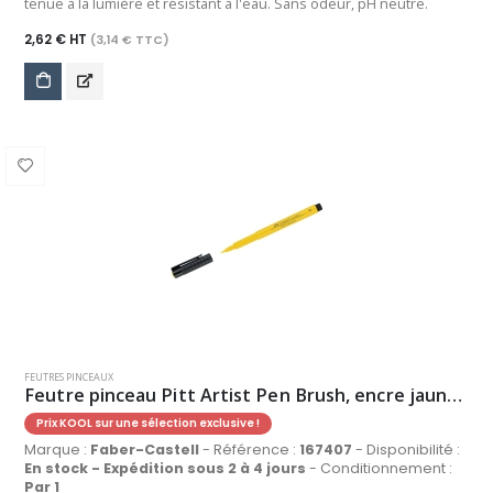
tenue à la lumière et résistant à l'eau. Sans odeur, pH neutre.
2,62 € HT
(3,14 € TTC)
FEUTRES PINCEAUX
Feutre pinceau Pitt Artist Pen Brush, encre jaune de cadmium
Prix KOOL sur une sélection exclusive !
Marque :
Faber-Castell
- Référence :
167407
- Disponibilité :
En stock - Expédition sous 2 à 4 jours
- Conditionnement :
Par 1