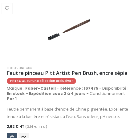
FEUTRES PINCEAUX
Feutre pinceau Pitt Artist Pen Brush, encre sépia
Prix KOOL sur une sélection exclusive !
Marque :
Faber-Castell
- Référence :
167475
- Disponibilité :
En stock - Expédition sous 2 à 4 jours
- Conditionnement :
Par 1
Feutre permanent à base d'encre de Chine pigmentée. Excellente
tenue à la lumière et résistant à l'eau. Sans odeur, pH neutre.
2,62 € HT
(3,14 € TTC)