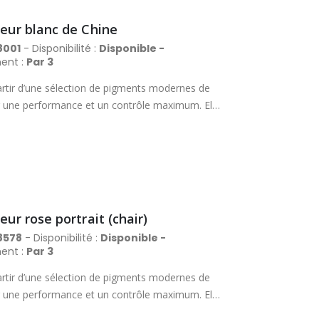
leur blanc de Chine
8001
- Disponibilité :
Disponible -
ent :
Par 3
rtir d’une sélection de pigments modernes de
rir une performance et un contrôle maximum. Elle
es, avec un excellent pouvoir couvrant et des
nière fiable des lavis magnifiques et délicats.
Aquafine peut se vanter de proposer la
. Tube en métal avec bouchon à vis.
ur rose portrait (chair)
8578
- Disponibilité :
Disponible -
ent :
Par 3
rtir d’une sélection de pigments modernes de
rir une performance et un contrôle maximum. Elle
es, avec un excellent pouvoir couvrant et des