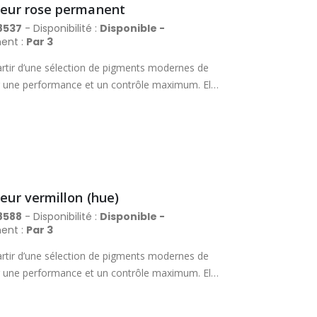
uleur rose permanent
8537
- Disponibilité :
Disponible -
ent :
Par 3
rtir d’une sélection de pigments modernes de
rir une performance et un contrôle maximum. Elle
es, avec un excellent pouvoir couvrant et des
nière fiable des lavis magnifiques et délicats.
Aquafine peut se vanter de proposer la
. Tube en métal avec bouchon à vis.
eur vermillon (hue)
8588
- Disponibilité :
Disponible -
ent :
Par 3
rtir d’une sélection de pigments modernes de
rir une performance et un contrôle maximum. Elle
es, avec un excellent pouvoir couvrant et des
nière fiable des lavis magnifiques et délicats.