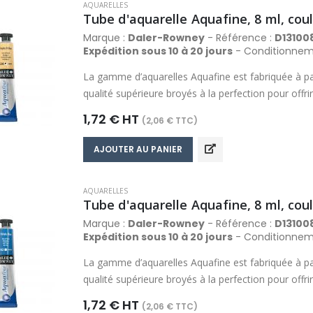
AQUARELLES
Tube d'aquarelle Aquafine, 8 ml, cou
Marque :
Daler-Rowney
- Référence :
D13100
Expédition sous 10 à 20 jours
- Conditionnem
La gamme d’aquarelles Aquafine est fabriquée à pa
qualité supérieure broyés à la perfection pour off
comprend des couleurs riches, fluides, transparent
1,72 € HT
(2,06 € TTC)
propriétés de travail optimales qui produisent de ma
Composée d’une palette de 48 couleurs, la gamme 
AJOUTER AU PANIER
gamme de couleur la plus variée dans sa catégorie
AQUARELLES
Tube d'aquarelle Aquafine, 8 ml, cou
Marque :
Daler-Rowney
- Référence :
D13100
Expédition sous 10 à 20 jours
- Conditionnem
La gamme d’aquarelles Aquafine est fabriquée à pa
qualité supérieure broyés à la perfection pour off
comprend des couleurs riches, fluides, transparent
1,72 € HT
(2,06 € TTC)
propriétés de travail optimales qui produisent de ma