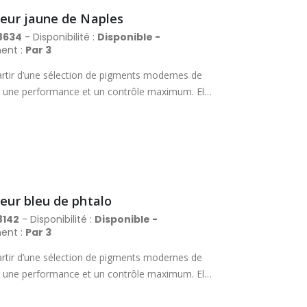
leur jaune de Naples
8634
- Disponibilité :
Disponible -
ent :
Par 3
rtir d’une sélection de pigments modernes de
rir une performance et un contrôle maximum. Elle
es, avec un excellent pouvoir couvrant et des
nière fiable des lavis magnifiques et délicats.
Aquafine peut se vanter de proposer la
. Tube en métal avec bouchon à vis.
leur bleu de phtalo
8142
- Disponibilité :
Disponible -
ent :
Par 3
rtir d’une sélection de pigments modernes de
rir une performance et un contrôle maximum. Elle
es, avec un excellent pouvoir couvrant et des
nière fiable des lavis magnifiques et délicats.