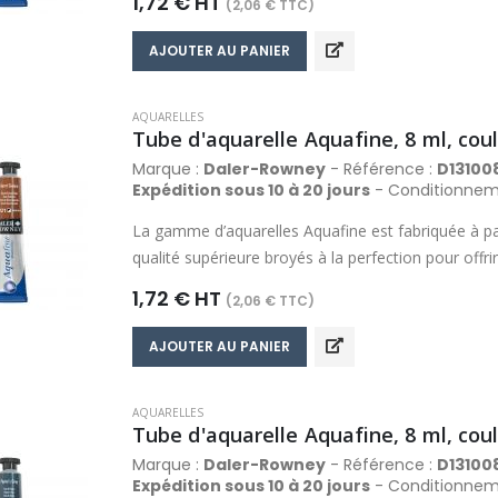
1,72 € HT
(2,06 € TTC)
propriétés de travail optimales qui produisent de ma
Composée d’une palette de 48 couleurs, la gamme 
AJOUTER AU PANIER
gamme de couleur la plus variée dans sa catégorie
AQUARELLES
Tube d'aquarelle Aquafine, 8 ml, cou
Marque :
Daler-Rowney
- Référence :
D13100
Expédition sous 10 à 20 jours
- Conditionnem
La gamme d’aquarelles Aquafine est fabriquée à pa
qualité supérieure broyés à la perfection pour off
comprend des couleurs riches, fluides, transparent
1,72 € HT
(2,06 € TTC)
propriétés de travail optimales qui produisent de ma
Composée d’une palette de 48 couleurs, la gamme 
AJOUTER AU PANIER
gamme de couleur la plus variée dans sa catégorie
AQUARELLES
Tube d'aquarelle Aquafine, 8 ml, cou
Marque :
Daler-Rowney
- Référence :
D13100
Expédition sous 10 à 20 jours
- Conditionnem