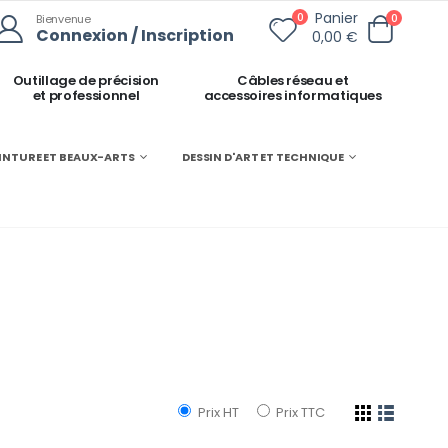
Panier
0
0
Bienvenue
Connexion / Inscription
0,00 €
Outillage de précision
Câbles réseau et
et professionnel
accessoires informatiques
INTURE ET BEAUX-ARTS
DESSIN D'ART ET TECHNIQUE
Prix HT
Prix TTC