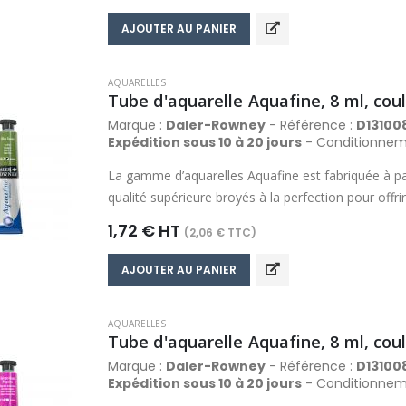
Composée d’une palette de 48 couleurs, la gamme 
AJOUTER AU PANIER
gamme de couleur la plus variée dans sa catégorie
AQUARELLES
Tube d'aquarelle Aquafine, 8 ml, coul
Marque :
Daler-Rowney
- Référence :
D13100
Expédition sous 10 à 20 jours
- Conditionnem
La gamme d’aquarelles Aquafine est fabriquée à pa
qualité supérieure broyés à la perfection pour off
comprend des couleurs riches, fluides, transparent
1,72 € HT
(2,06 € TTC)
propriétés de travail optimales qui produisent de ma
Composée d’une palette de 48 couleurs, la gamme 
AJOUTER AU PANIER
gamme de couleur la plus variée dans sa catégorie
AQUARELLES
Tube d'aquarelle Aquafine, 8 ml, co
Marque :
Daler-Rowney
- Référence :
D13100
Expédition sous 10 à 20 jours
- Conditionnem