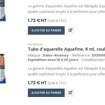
La gamme d’aquarelles Aquafine est fabriquée à pa
qualité supérieure broyés à la perfection pour off
comprend des couleurs riches, fluides, transparent
1,72 € HT
(2,06 € TTC)
propriétés de travail optimales qui produisent de ma
Composée d’une palette de 48 couleurs, la gamme 
AJOUTER AU PANIER
gamme de couleur la plus variée dans sa catégorie
AQUARELLES
Tube d'aquarelle Aquafine, 8 ml, coul
Marque :
Daler-Rowney
- Référence :
D13100
Expédition sous 10 à 20 jours
- Conditionnem
La gamme d’aquarelles Aquafine est fabriquée à pa
qualité supérieure broyés à la perfection pour off
comprend des couleurs riches, fluides, transparent
1,72 € HT
(2,06 € TTC)
propriétés de travail optimales qui produisent de ma
Composée d’une palette de 48 couleurs, la gamme 
AJOUTER AU PANIER
gamme de couleur la plus variée dans sa catégorie