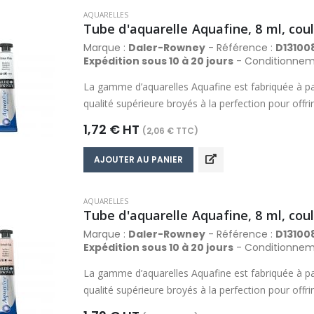
AQUARELLES
Tube d'aquarelle Aquafine, 8 ml, cou
Marque :
Daler-Rowney
- Référence :
D13100
Expédition sous 10 à 20 jours
- Conditionnem
La gamme d’aquarelles Aquafine est fabriquée à pa
qualité supérieure broyés à la perfection pour off
comprend des couleurs riches, fluides, transparent
1,72 € HT
(2,06 € TTC)
propriétés de travail optimales qui produisent de ma
Composée d’une palette de 48 couleurs, la gamme 
AJOUTER AU PANIER
gamme de couleur la plus variée dans sa catégorie
AQUARELLES
Tube d'aquarelle Aquafine, 8 ml, coule
Marque :
Daler-Rowney
- Référence :
D13100
Expédition sous 10 à 20 jours
- Conditionnem
La gamme d’aquarelles Aquafine est fabriquée à pa
qualité supérieure broyés à la perfection pour off
comprend des couleurs riches, fluides, transparent