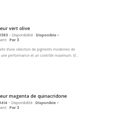
Aquafine peut se vanter de proposer la
. Tube en métal avec bouchon à vis.
eur vert olive
8363
- Disponibilité :
Disponible -
ent :
Par 3
rtir d’une sélection de pigments modernes de
rir une performance et un contrôle maximum. Elle
es, avec un excellent pouvoir couvrant et des
nière fiable des lavis magnifiques et délicats.
Aquafine peut se vanter de proposer la
. Tube en métal avec bouchon à vis.
uleur magenta de quinacridone
8414
- Disponibilité :
Disponible -
ent :
Par 3