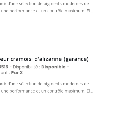
rtir d’une sélection de pigments modernes de
rir une performance et un contrôle maximum. Elle
es, avec un excellent pouvoir couvrant et des
nière fiable des lavis magnifiques et délicats.
Aquafine peut se vanter de proposer la
. Tube en métal avec bouchon à vis.
eur cramoisi d'alizarine (garance)
8515
- Disponibilité :
Disponible -
ent :
Par 3
rtir d’une sélection de pigments modernes de
rir une performance et un contrôle maximum. Elle
es, avec un excellent pouvoir couvrant et des
nière fiable des lavis magnifiques et délicats.
Aquafine peut se vanter de proposer la
. Tube en métal avec bouchon à vis.