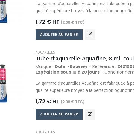
La gamme d’aquarelles Aquafine est fabriquée à pa
qualité supérieure broyés à la perfection pour off
comprend des couleurs riches, fluides, transparent
1,72 € HT
(2,06 € TTC)
propriétés de travail optimales qui produisent de ma
Composée d’une palette de 48 couleurs, la gamme 
AJOUTER AU PANIER
gamme de couleur la plus variée dans sa catégorie
AQUARELLES
Tube d'aquarelle Aquafine, 8 ml, coul
Marque :
Daler-Rowney
- Référence :
D13100
Expédition sous 10 à 20 jours
- Conditionnem
La gamme d’aquarelles Aquafine est fabriquée à pa
qualité supérieure broyés à la perfection pour off
comprend des couleurs riches, fluides, transparent
1,72 € HT
(2,06 € TTC)
propriétés de travail optimales qui produisent de ma
Composée d’une palette de 48 couleurs, la gamme 
AJOUTER AU PANIER
gamme de couleur la plus variée dans sa catégorie
AQUARELLES