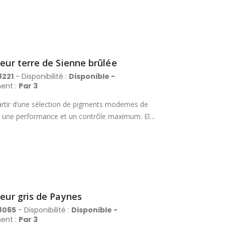
nière fiable des lavis magnifiques et délicats.
Aquafine peut se vanter de proposer la
. Tube en métal avec bouchon à vis.
leur terre de Sienne brûlée
8221
- Disponibilité :
Disponible -
ent :
Par 3
rtir d’une sélection de pigments modernes de
rir une performance et un contrôle maximum. Elle
es, avec un excellent pouvoir couvrant et des
nière fiable des lavis magnifiques et délicats.
Aquafine peut se vanter de proposer la
. Tube en métal avec bouchon à vis.
leur gris de Paynes
8065
- Disponibilité :
Disponible -
ent :
Par 3