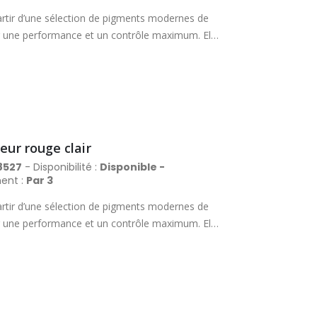
rtir d’une sélection de pigments modernes de
rir une performance et un contrôle maximum. Elle
es, avec un excellent pouvoir couvrant et des
nière fiable des lavis magnifiques et délicats.
Aquafine peut se vanter de proposer la
. Tube en métal avec bouchon à vis.
eur rouge clair
8527
- Disponibilité :
Disponible -
ent :
Par 3
rtir d’une sélection de pigments modernes de
rir une performance et un contrôle maximum. Elle
es, avec un excellent pouvoir couvrant et des
nière fiable des lavis magnifiques et délicats.
Aquafine peut se vanter de proposer la
. Tube en métal avec bouchon à vis.