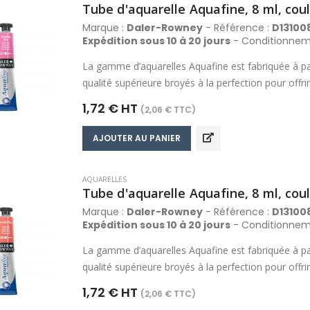
Tube d'aquarelle Aquafine, 8 ml, co
Marque :
Daler-Rowney
- Référence :
D13100
Expédition sous 10 à 20 jours
- Conditionnem
La gamme d’aquarelles Aquafine est fabriquée à pa
qualité supérieure broyés à la perfection pour off
comprend des couleurs riches, fluides, transparent
1,72 € HT
(2,06 € TTC)
propriétés de travail optimales qui produisent de ma
Composée d’une palette de 48 couleurs, la gamme 
AJOUTER AU PANIER
gamme de couleur la plus variée dans sa catégorie
AQUARELLES
Tube d'aquarelle Aquafine, 8 ml, coul
Marque :
Daler-Rowney
- Référence :
D13100
Expédition sous 10 à 20 jours
- Conditionnem
La gamme d’aquarelles Aquafine est fabriquée à pa
qualité supérieure broyés à la perfection pour off
comprend des couleurs riches, fluides, transparent
1,72 € HT
(2,06 € TTC)
propriétés de travail optimales qui produisent de ma