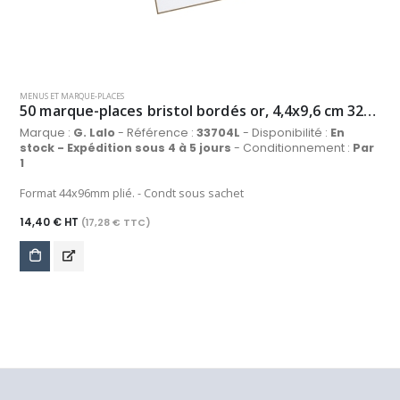
MENUS ET MARQUE-PLACES
50 marque-places bristol bordés or, 4,4x9,6 cm 320 g/m², coloris blanc
Marque :
G. Lalo
- Référence :
33704L
- Disponibilité :
En
stock - Expédition sous 4 à 5 jours
- Conditionnement :
Par
1
Format 44x96mm plié. - Condt sous sachet
14,40 € HT
(17,28 € TTC)