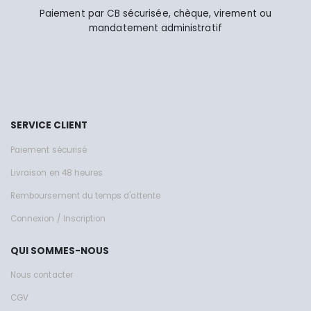
Paiement par CB sécurisée, chèque, virement ou
mandatement administratif
SERVICE CLIENT
Paiement sécurisé
Livraison en 48 heures
Remboursement du temps d'attente
Connexion / Inscription
QUI SOMMES-NOUS
Nous contacter
CGV