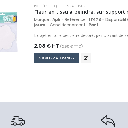
POUPÉES ET OBJETS TISSU À PEINDRE
Fleur en tissu à peindre, sur suppor
Marque :
Apli
- Référence :
17473
- Disponibilit
jours
- Conditionnement :
Par 1
L'objet en toile peut être décoré, peint, avant de s
2,08 € HT
(2,50 € TTC)
AJOUTER AU PANIER