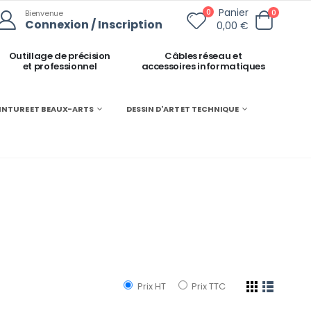
Panier
0
0
Bienvenue
Connexion / Inscription
0,00 €
Outillage de précision
Câbles réseau et
et professionnel
accessoires informatiques
INTURE ET BEAUX-ARTS
DESSIN D'ART ET TECHNIQUE
Prix HT
Prix TTC