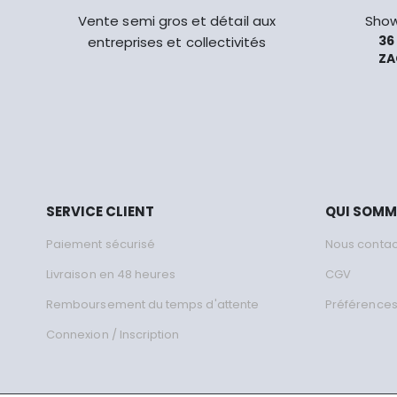
Vente semi gros et détail aux
Show
36
entreprises et collectivités
ZA
SERVICE CLIENT
QUI SOM
Paiement sécurisé
Nous contac
Livraison en 48 heures
CGV
Remboursement du temps d'attente
Préférences
Connexion / Inscription