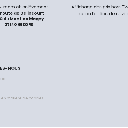
-room et enlèvement
Affichage des prix hors T
 route de Delincourt
selon l'option de navi
C du Mont de Magny
27140 GISORS
MES-NOUS
ter
 en matière de cookies