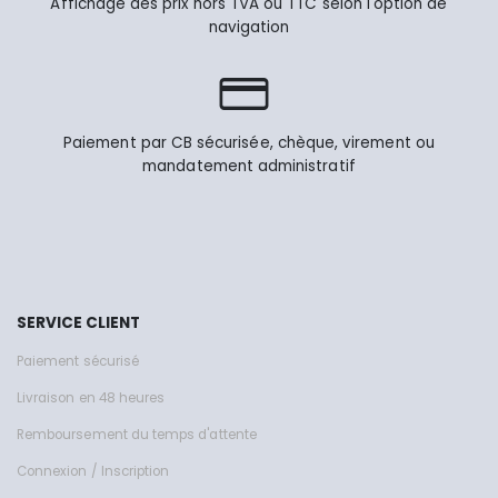
Affichage des prix hors TVA ou TTC selon l'option de
navigation
Paiement par CB sécurisée, chèque, virement ou
mandatement administratif
SERVICE CLIENT
Paiement sécurisé
Livraison en 48 heures
Remboursement du temps d'attente
Connexion / Inscription