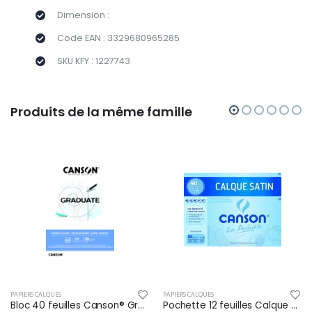
Dimension :
Code EAN : 3329680965285
SKU KFY : 1227743
Produits de la même famille
PAPIERS CALQUES
PAPIERS CALQUES
Bloc 40 feuilles Canson® Graduate Calque A4 70g/m², satiné
Pochette 12 feuilles Calque satin 24x32 90/95g/m², surface satinée