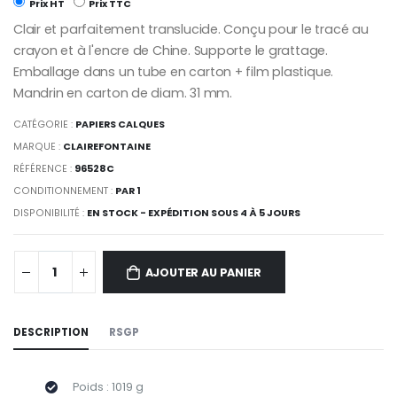
Prix HT
Prix TTC
Clair et parfaitement translucide. Conçu pour le tracé au
crayon et à l'encre de Chine. Supporte le grattage.
Emballage dans un tube en carton + film plastique.
Mandrin en carton de diam. 31 mm.
CATÉGORIE :
PAPIERS CALQUES
MARQUE :
CLAIREFONTAINE
RÉFÉRENCE :
96528C
CONDITIONNEMENT :
PAR 1
DISPONIBILITÉ :
EN STOCK - EXPÉDITION SOUS 4 À 5 JOURS
AJOUTER AU PANIER
DESCRIPTION
RSGP
Poids : 1019 g