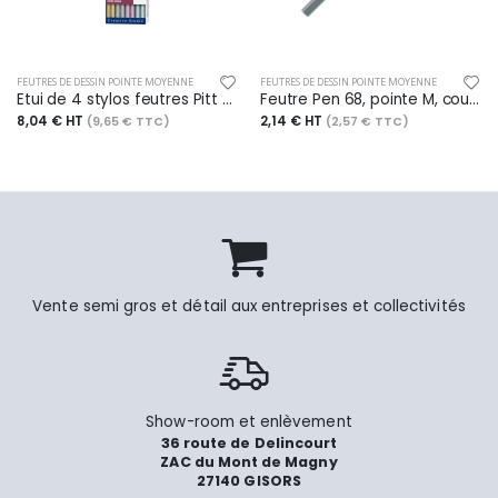
FEUTRES DE DESSIN POINTE MOYENNE
FEUTRES DE DESSIN POINTE MOYENNE
Etui de 4 stylos feutres Pitt Artist Pen, pointe de 1,5 mm, encres coul. métalliques assorties
Feutre Pen 68, pointe M, couleur argent metallic
8,04 € HT
2,14 € HT
(9,65 € TTC)
(2,57 € TTC)
Vente semi gros et détail aux entreprises et collectivités
Show-room et enlèvement
36 route de Delincourt
ZAC du Mont de Magny
27140 GISORS