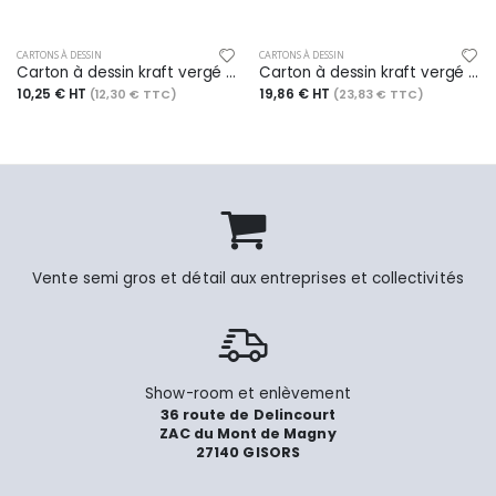
CARTONS À DESSIN
CARTONS À DESSIN
Carton à dessin kraft vergé noir à cordons et 3 rabats, 26x33 - A4+
Carton à dessin kraft vergé noir à cordons et 3 rabats, 47x62 - A2+
10,25 € HT
19,86 € HT
(12,30 € TTC)
(23,83 € TTC)
Vente semi gros et détail aux entreprises et collectivités
Show-room et enlèvement
36 route de Delincourt
ZAC du Mont de Magny
27140 GISORS