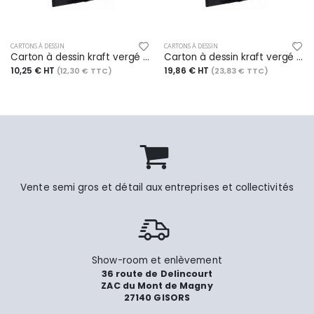
CARTONS À DESSIN
CARTONS À DESSIN
Carton à dessin kraft vergé noir à cordons et 3 rabats, 26x33 - A4+
Carton à dessin kraft vergé noir à cordons et 3 rabats, 47x62 - A2+
10,25 € HT
19,86 € HT
(12,30 € TTC)
(23,83 € TTC)
Vente semi gros et détail aux entreprises et collectivités
Show-room et enlèvement
36 route de Delincourt
ZAC du Mont de Magny
27140 GISORS