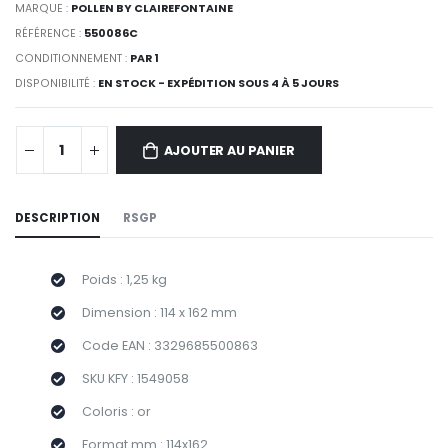
MARQUE :
POLLEN BY CLAIREFONTAINE
RÉFÉRENCE :
550086C
CONDITIONNEMENT :
PAR 1
DISPONIBILITÉ :
EN STOCK - EXPÉDITION SOUS 4 À 5 JOURS
AJOUTER AU PANIER
DESCRIPTION
RSGP
Poids : 1,25 kg
Dimension : 114 x 162 mm
Code EAN : 3329685500863
SKU KFY : 1549058
Coloris : or
Format mm : 114x162