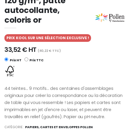
120 g/m², patte
autocollante,
coloris or
PRIX KOOL SUR UNE SÉLECTION EXCLUSIVE !
33,52 € HT
(40,22 € TTC)
Prix HT
Prix TTC
44 teintes... 9 motifs... des centaines d'assemblages
originaux pour créer la correspondance ou la décoration
de table qui vous ressemble ! Les papiers et cartes sont
imprimables en jet d'encre ou laser, et peuvent être
travaillés en relief (gaufrés). Papier au pH neutre.
CATÉGORIE :
PAPIERS, CARTES ET ENVELOPPES POLLEN