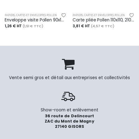
PAPIERS, CARTES ET ENVELOPPES POLLEN
PAPIERS, CARTES ET ENVELOPPES POLLEN
Enveloppe visite Pollen 90x140, 120 g/m², coloris rose fuchsia, en sachet de 5
Carte pliée Pollen 110x110, 210 g/m², coloris cacao, en paquet cellophané de 25
1,26 € HT
3,81 € HT
(1,51 € TTC)
(4,57 € TTC)
Vente semi gros et détail aux entreprises et collectivités
Show-room et enlèvement
36 route de Delincourt
ZAC du Mont de Magny
27140 GISORS