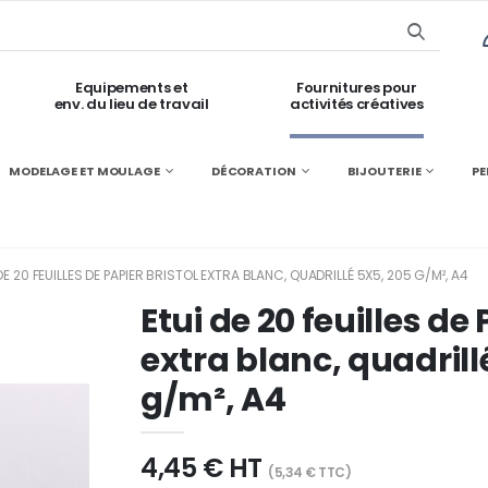
Equipements et
Fournitures pour
env. du lieu de travail
activités créatives
MODELAGE ET MOULAGE
DÉCORATION
BIJOUTERIE
PE
DE 20 FEUILLES DE PAPIER BRISTOL EXTRA BLANC, QUADRILLÉ 5X5, 205 G/M², A4
Etui de 20 feuilles de 
extra blanc, quadrill
g/m², A4
4,45 € HT
(5,34 € TTC)