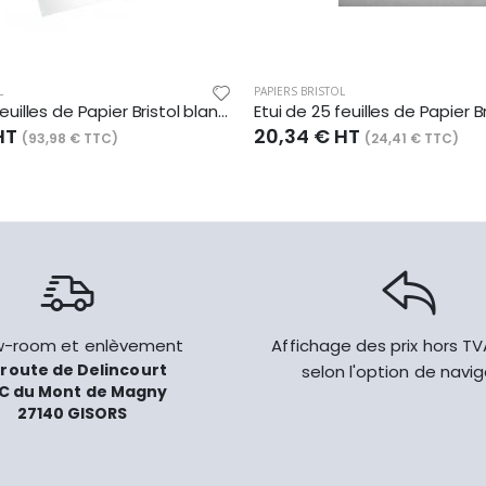
L
PAPIERS BRISTOL
Etui de 25 feuilles de Papier Bristol blanc, 924 g/m², 50x65
HT
20,34 € HT
(93,98 € TTC)
(24,41 € TTC)
-room et enlèvement
Affichage des prix hors T
 route de Delincourt
selon l'option de navi
C du Mont de Magny
27140 GISORS