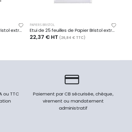
PAPIERS BRISTOL
PAPIE
Etui de 25 feuilles de Papier Bristol extra blanc, 205 g/m², 50x65
Etui de 25 feuilles de Papier Bristol extra blanc, quadrillé 5x5, 205 g/m², 50x65
22,37 € HT
1,4
(26,84 € TTC)
VA ou TTC
Paiement par CB sécurisée, chèque,
gation
virement ou mandatement
administratif