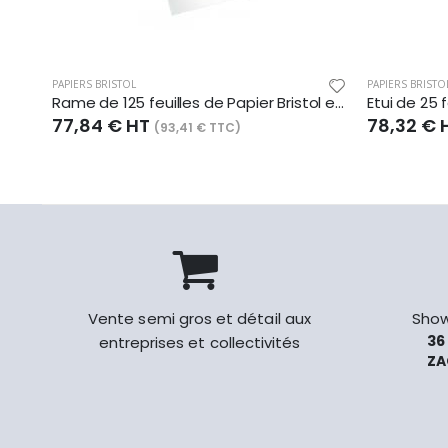
PAPIERS BRISTOL
PAPIERS BRISTO
Rame de 125 feuilles de Papier Bristol extra blanc, 205 g/m², 50x65
77,84 € HT
78,32 € 
(93,41 € TTC)
Vente semi gros et détail aux
Show
36
entreprises et collectivités
ZA