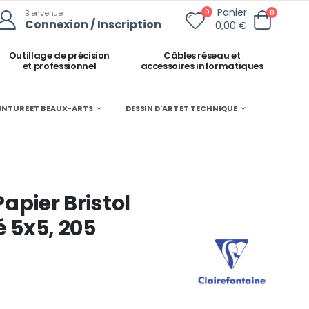
Panier
0
0
Bienvenue
Connexion / Inscription
0,00 €
Outillage de précision
Câbles réseau et
et professionnel
accessoires informatiques
INTURE ET BEAUX-ARTS
DESSIN D'ART ET TECHNIQUE
Papier Bristol
é 5x5, 205