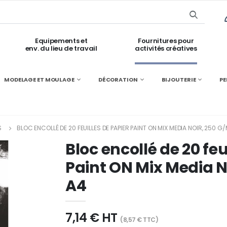
Equipements et
Fournitures pour
env. du lieu de travail
activités créatives
MODELAGE ET MOULAGE
DÉCORATION
BIJOUTERIE
PE
S
BLOC ENCOLLÉ DE 20 FEUILLES DE PAPIER PAINT ON MIX MEDIA NOIR, 250 G/
Bloc encollé de 20 feu
Paint ON Mix Media N
A4
7,14 € HT
(8,57 € TTC)