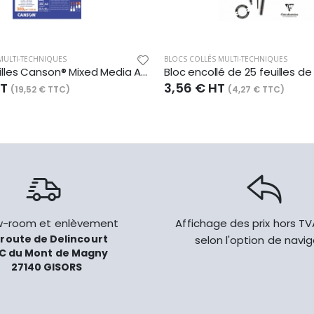
MULTI-TECHNIQUES
BLOCS COLLÉS MULTI-TECHNIQUES
Bloc 25 feuilles Canson® Mixed Media Artist A3 300g/m², grain fin blanc naturel
HT
3,56 € HT
(19,52 € TTC)
(4,27 € TTC)
-room et enlèvement
Affichage des prix hors T
 route de Delincourt
selon l'option de navi
C du Mont de Magny
27140 GISORS