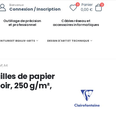
Panier
0
0
Bienvenue
Connexion / Inscription
0,00 €
Outillage de précision
Câbles réseau et
et professionnel
accessoires informatiques
INTURE ET BEAUX-ARTS
DESSIN D'ART ET TECHNIQUE
M², A4
illes de papier
oir, 250 g/m²,