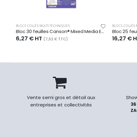
BLOCS COLLÉS MULTI-TECHNIQUES
BLOCS COLLÉS 
Bloc 30 feuilles Canson® Mixed Media Essentia A4 250g/m², grain fin blanc naturel
6,27 € HT
16,27 € 
(7,52 € TTC)
Vente semi gros et détail aux
Show
36
entreprises et collectivités
ZA