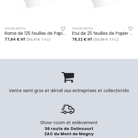
PAPIERS BRISTOL
PAPIERS BRISTOL
Rame de 125 feuilles de Papier Bristol extra blanc, 205 g/m², 50x65
Etui de 25 feuilles de Papier Bristol blanc, 924 g/m², 50x65
77,84 € HT
78,32 € HT
(93,41 € TTC)
(93,98 € TTC)
Vente semi gros et détail aux entreprises et collectivités
Show-room et enlèvement
36 route de Delincourt
ZAC du Mont de Magny