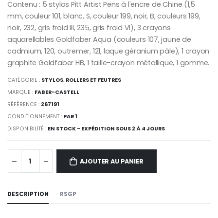
Contenu : 5 stylos Pitt Artist Pens à l'encre de Chine (1,5
mm, couleur 101, blanc, S, couleur 199, noir, B, couleurs 199,
noir, 232, gris froid III, 235, gris froid VI), 3 crayons
aquarellables Goldfaber Aqua (couleurs 107, jaune de
cadmium, 120, outremer, 121, laque géranium pâle), 1 crayon
graphite Goldfaber HB, 1 taille-crayon métallique, 1 gomme.
CATÉGORIE :
STYLOS, ROLLERS ET FEUTRES
MARQUE :
FABER-CASTELL
RÉFÉRENCE :
267191
CONDITIONNEMENT :
PAR 1
DISPONIBILITÉ :
EN STOCK - EXPÉDITION SOUS 2 À 4 JOURS
AJOUTER AU PANIER
DESCRIPTION
RSGP