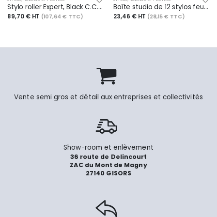
Stylo roller Expert, Black C.C., tracé F, noir et silver
Boîte studio de 12 stylos feutres Pitt Artist Pen, pointe Calligraphy, encres assorties
89,70 € HT
23,46 € HT
(107,64 € TTC)
(28,15 € TTC)
Vente semi gros et détail aux entreprises et collectivités
Show-room et enlèvement
36 route de Delincourt
ZAC du Mont de Magny
27140 GISORS