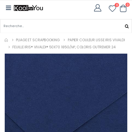
0
0
PLIAGE ET SCRAPBOOKING
PAPIER COULEUR LISSE IRIS VIVALDI
FEUILLE IRIS® VIVALDI® 50X70 185G/M², COLORIS OUTREMER 24