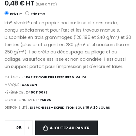
0,48 € HT
(0,58 € TTC)
Prix HT
Prix TTC
Iris® Vivaldi® est un papier couleur lisse et sans acide,
conçu spécialement pour l'art et les travaux manuels.
Disponible en trois grammages (120, 185 et 240 g/m²) et 30
teintes (plus or et argent en 280 g/m² et 4 couleurs fluo en
250 g/m²), il se prête au découpage, au pliage et au
collage. Sa surface est lisse et non calandrée. Il est aussi
un support parfait pour l'impression jet d'encre et laser.
CATÉGORIE :
PAPIER COULEUR LISSE IRIS VIVALDI
MARQUE :
CANSON
RÉFÉRENCE :
C400110072
CONDITIONNEMENT :
PAR 25
DISPONIBILITÉ :
DISPONIBLE - EXPÉDITION SOUS 10 À 20 JOURS
AJOUTER AU PANIER