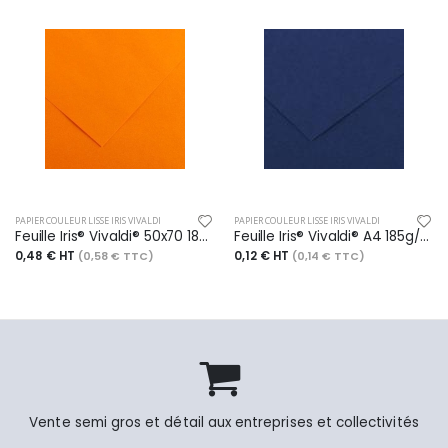
PAPIER COULEUR LISSE IRIS VIVALDI
PAPIER COULEUR LISSE IRIS VIVALDI
Feuille Iris® Vivaldi® 50x70 185g/m², coloris clémentine 8
Feuille Iris® Vivaldi® A4 185g/m², coloris outremer 24
0,48 € HT
0,12 € HT
(0,58 € TTC)
(0,14 € TTC)
Vente semi gros et détail aux entreprises et collectivités