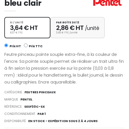
bleu clair
À L'UNITÉ
PAR BOÎTE DE 12
3,64 € HT
2,86 € HT
/unité
4,37 € TTC
3,43 € TTC /unité
Prix HT
Prix TTC
Feutre pinceau pointe souple extra-fine, à la couleur de
l'encre. Sa pointe souple permet de réaliser un trait ultra fin
à fin selon la pression exercée sur la pointe (0,03 à 0,8
mm) : Idéal pour le handlettering, le bullet journal, le dessin
ou calligraphies. Encre aquarellable.
CATÉGORIE :
FEUTRES PINCEAUX
MARQUE :
PENTEL
RÉFÉRENCE :
SESF30C-SX
CONDITIONNEMENT :
PAR 1
DISPONIBILITÉ :
EN STOCK - EXPÉDITION SOUS 2 À 4 JOURS