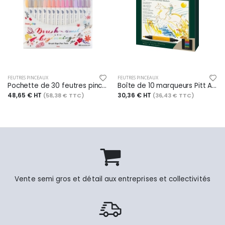
FEUTRES PINCEAUX
FEUTRES PINCEAUX
Pochette de 30 feutres pinceau Brush Sign Pen Twin, bi-pointe, couleurs assorties
Boîte de 10 marqueurs Pitt Artist Pen Dual Marker India, double pointe, encres assorties
48,65 € HT
30,36 € HT
(58,38 € TTC)
(36,43 € TTC)
Vente semi gros et détail aux entreprises et collectivités