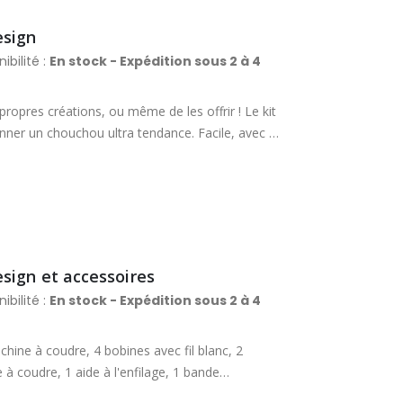
esign
ibilité :
En stock - Expédition sous 2 à 4
 propres créations, ou même de les offrir ! Le kit
onner un chouchou ultra tendance. Facile, avec le
 réaliser le chouchou et le tissu prédécoupé !
e tissu, 3 broches, 1 aiguille à coudre, 1 aide à
ploi.
sign et accessoires
ibilité :
En stock - Expédition sous 2 à 4
hine à coudre, 4 bobines avec fil blanc, 2
e à coudre, 1 aide à l'enfilage, 1 bande