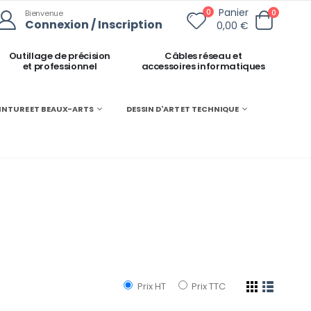
Panier
0
0
Bienvenue
Connexion / Inscription
0,00 €
Outillage de précision
Câbles réseau et
et professionnel
accessoires informatiques
INTURE ET BEAUX-ARTS
DESSIN D'ART ET TECHNIQUE
Prix HT
Prix TTC