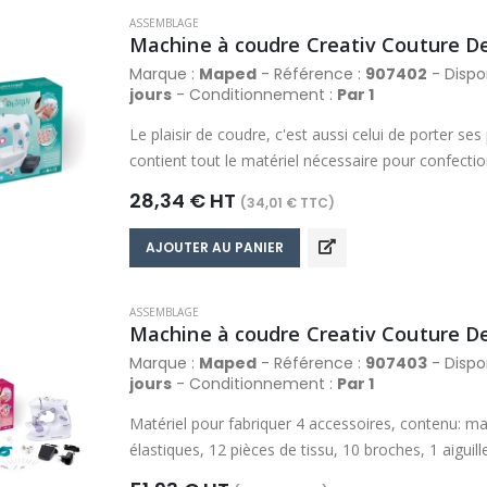
ASSEMBLAGE
Machine à coudre Creativ Couture D
Marque :
Maped
- Référence :
907402
- Dispon
jours
- Conditionnement :
Par 1
Le plaisir de coudre, c'est aussi celui de porter ses
contient tout le matériel nécessaire pour confecti
manuel sur les bases de la couture, le tutoriel pour
28,34 € HT
(34,01 € TTC)
Incl. 4 bobines avec fil blanc, 1 élastique, 1 pièce d
l'enfilage, 1 pédale avec fiche secteur & mode d'em
AJOUTER AU PANIER
ASSEMBLAGE
Machine à coudre Creativ Couture De
Marque :
Maped
- Référence :
907403
- Dispon
jours
- Conditionnement :
Par 1
Matériel pour fabriquer 4 accessoires, contenu: mac
élastiques, 12 pièces de tissu, 10 broches, 1 aiguill
décorative, 1 pédale avec fiche secteur &