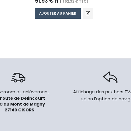
51,93 € HT
(62,32 € TTC)
AJOUTER AU PANIER
-room et enlèvement
Affichage des prix hors T
 route de Delincourt
selon l'option de navi
C du Mont de Magny
27140 GISORS