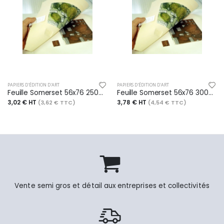
PAPIERS D'ÉDITION D'ART
PAPIERS D'ÉDITION D'ART
Feuille Somerset 56x76 250g/m², 4 bords frangés, grain Satin lisse blanc
Feuille Somerset 56x76 300g/m², 4 bords frangés, grain Satin lisse blanc cassé
3,02 € HT
3,78 € HT
(3,62 € TTC)
(4,54 € TTC)
Vente semi gros et détail aux entreprises et collectivités