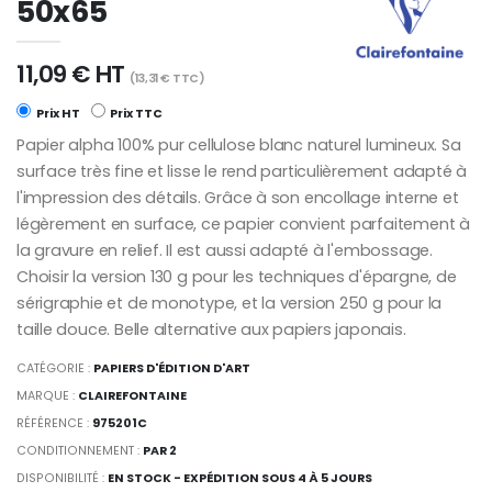
50x65
11,09 € HT
(13,31 € TTC)
Prix HT
Prix TTC
Papier alpha 100% pur cellulose blanc naturel lumineux. Sa
surface très fine et lisse le rend particulièrement adapté à
l'impression des détails. Grâce à son encollage interne et
légèrement en surface, ce papier convient parfaitement à
la gravure en relief. Il est aussi adapté à l'embossage.
Choisir la version 130 g pour les techniques d'épargne, de
sérigraphie et de monotype, et la version 250 g pour la
taille douce. Belle alternative aux papiers japonais.
CATÉGORIE :
PAPIERS D'ÉDITION D'ART
MARQUE :
CLAIREFONTAINE
RÉFÉRENCE :
975201C
CONDITIONNEMENT :
PAR 2
DISPONIBILITÉ :
EN STOCK - EXPÉDITION SOUS 4 À 5 JOURS