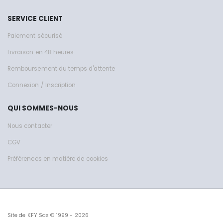
SERVICE CLIENT
Paiement sécurisé
Livraison en 48 heures
Remboursement du temps d'attente
Connexion / Inscription
QUI SOMMES-NOUS
Nous contacter
CGV
Préférences en matière de cookies
Site de KFY Sas © 1999 - 2026