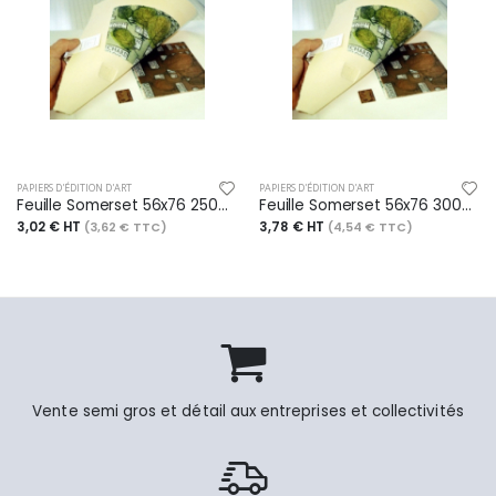
PAPIERS D'ÉDITION D'ART
PAPIERS D'ÉDITION D'ART
Feuille Somerset 56x76 250g/m², 4 bords frangés, grain Satin lisse blanc
Feuille Somerset 56x76 300g/m², 4 bords frangés, grain Satin lisse blanc cassé
3,02 € HT
3,78 € HT
(3,62 € TTC)
(4,54 € TTC)
Vente semi gros et détail aux entreprises et collectivités