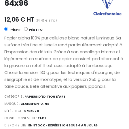
64x96
12,06 € HT
(14,47 € TTC)
Prix HT
Prix TTC
Papier alpha 100% pur cellulose blanc naturel lumineux. Sa
surface très fine et lisse le rend particulièrement adapté à
l'impression des détails. Grâce à son encollage interne et
légèrement en surface, ce papier convient parfaitement à
la gravure en relief. Il est aussi adapté à l'embossage.
Choisir la version 130 g pour les techniques d'épargne, de
sérigraphie et de monotype, et la version 250 g pour la
taille douce. Belle alternative aux papiers japonais.
CATÉGORIE :
PAPIERS D'ÉDITION D'ART
MARQUE :
CLAIREFONTAINE
RÉFÉRENCE :
975202C
CONDITIONNEMENT :
PAR 2
DISPONIBILITÉ :
EN STOCK - EXPÉDITION SOUS 4 À 5 JOURS