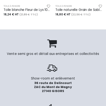
TOILE À PEINDRE
TOILE À PEINDRE
Toile blanche Fleur de Lys 100% coton 345 g/m², en bloc de 10, 24x30
Toile naturelle Grain de Sable en polycoton 210 g/m², en bloc de 10, A3
18,24 € HT
18,80 € HT
(21,89 € TTC)
(22,56 € TTC)
Vente semi gros et détail aux entreprises et collectivités
Show-room et enlèvement
36 route de Delincourt
ZAC du Mont de Magny
27140 GISORS