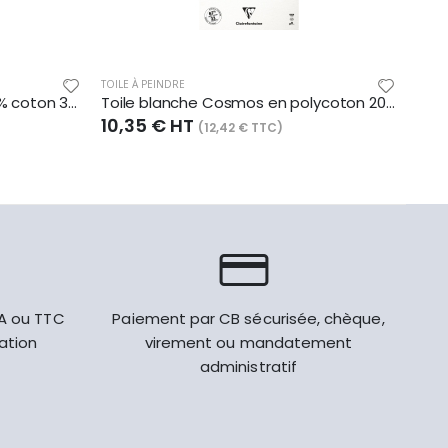
TOILE À PEINDRE
TOILE
Toile blanche Fleur de Lys 100% coton 345 g/m², en bloc de 10, 30x40
Toile blanche Cosmos en polycoton 200 g/m², en bloc de 10, A4
10,35 € HT
37,
(12,42 € TTC)
VA ou TTC
Paiement par CB sécurisée, chèque,
gation
virement ou mandatement
administratif