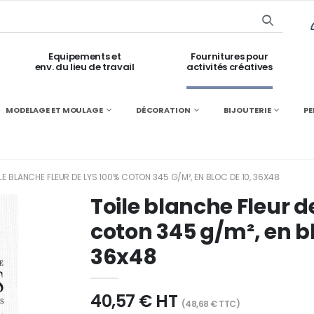
Equipements et
Fournitures pour
env. du lieu de travail
activités créatives
MODELAGE ET MOULAGE
DÉCORATION
BIJOUTERIE
PE
LE BLANCHE FLEUR DE LYS 100% COTON 345 G/M², EN BLOC DE 10, 36X48
Toile blanche Fleur d
coton 345 g/m², en bl
36x48
40,57 € HT
(48,68 € TTC)