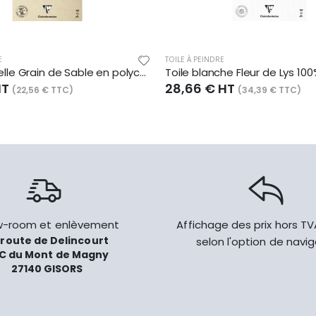
E
TOILE À PEINDRE
Toile naturelle Grain de Sable en polycoton 210 g/m², en bloc de 10, A3
HT
28,66 € HT
(22,56 € TTC)
(34,39 € TTC)
-room et enlèvement
Affichage des prix hors T
 route de Delincourt
selon l'option de navi
C du Mont de Magny
27140 GISORS