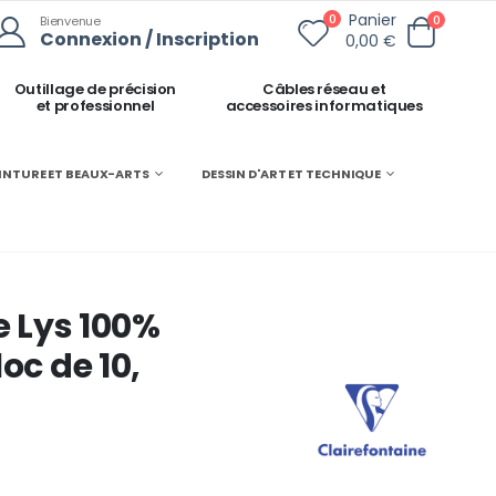
Panier
0
0
Bienvenue
Connexion / Inscription
0,00 €
Outillage de précision
Câbles réseau et
et professionnel
accessoires informatiques
INTURE ET BEAUX-ARTS
DESSIN D'ART ET TECHNIQUE
e Lys 100%
oc de 10,