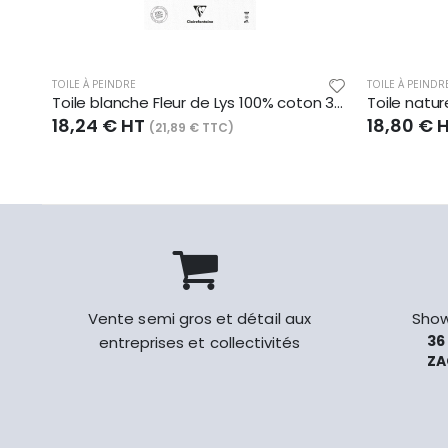
TOILE À PEINDRE
TOILE À PEINDR
Toile blanche Fleur de Lys 100% coton 345 g/m², en bloc de 10, 24x30
18,24 € HT
18,80 € 
(21,89 € TTC)
Vente semi gros et détail aux
Show
36
entreprises et collectivités
ZA