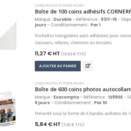
COINS PHOTOS ET PORTE-FICHES
Boîte de 100 coins adhésifs CORNER
Marque :
Durable
- Référence :
8317-19
- Dispo
jours
- Conditionnement :
Par 1
Pochettes triangulaires auto-adhésives pour clas
classuers, reliures, chemises ou dossiers.
11,27 € HT
(13,52 € TTC)
AJOUTER AU PANIER
COINS PHOTOS ET PORTE-FICHES
Boîte de 600 coins photos autocollan
Marque :
Exacompta
- Référence :
12990E
- Di
5 jours
- Conditionnement :
Par 10
Présenté sous la forme de 6 bandes acétates de 1
5,84 € HT
(7,01 € TTC)