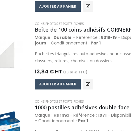
AJOUTER AU PANIER
COINS PHOTOS ET PORTE-FICHES
Boîte de 100 coins adhésifs CORNER
Marque :
Durable
- Référence :
8318-19
- Dispo
jours
- Conditionnement :
Par 1
Pochettes triangulaires auto-adhésives pour clas
classuers, reliures, chemises ou dossiers.
13,84 € HT
(16,61 € TTC)
AJOUTER AU PANIER
COINS PHOTOS ET PORTE-FICHES
1000 pastilles adhésives double face
Marque :
Herma
- Référence :
1071
- Disponibil
- Conditionnement :
Par 1