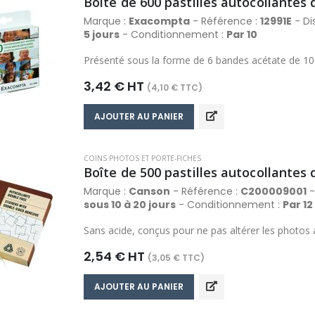
Boîte de 600 pastilles autocollantes
et la décoration.
Marque :
Exacompta
- Référence :
12991E
- Dis
5 jours
- Conditionnement :
Par 10
Présenté sous la forme de 6 bandes acétate de 100
3,42 € HT
(4,10 € TTC)
AJOUTER AU PANIER
COINS PHOTOS ET PORTE-FICHES
Boîte de 500 pastilles autocollantes
Marque :
Canson
- Référence :
C200009001
-
sous 10 à 20 jours
- Conditionnement :
Par 12
Sans acide, conçus pour ne pas altérer les photos ar
2,54 € HT
(3,05 € TTC)
AJOUTER AU PANIER