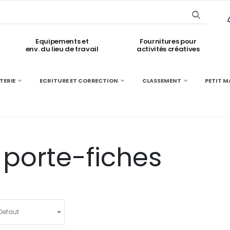
Equipements et
Fournitures pour
env. du lieu de travail
activités créatives
TERIE
ECRITURE ET CORRECTION
CLASSEMENT
PETIT M
 porte-fiches
Defaut