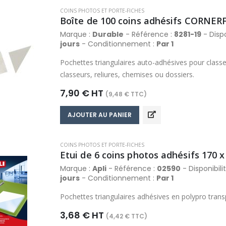
COINS PHOTOS ET PORTE-FICHES
Boîte de 100 coins adhésifs CORNER
Marque :
Durable
- Référence :
8281-19
- Dispo
jours
- Conditionnement :
Par 1
Pochettes triangulaires auto-adhésives pour clas
classeurs, reliures, chemises ou dossiers.
7,90 € HT
(9,48 € TTC)
AJOUTER AU PANIER
COINS PHOTOS ET PORTE-FICHES
Etui de 6 coins photos adhésifs 170 
Marque :
Apli
- Référence :
02590
- Disponibili
jours
- Conditionnement :
Par 1
Pochettes triangulaires adhésives en polypro trans
3,68 € HT
(4,42 € TTC)