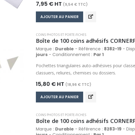
7,95 € HT
(9,54 € TTC)
AJOUTER AU PANIER
COINS PHOTOS ET PORTE-FICHES
Boîte de 100 coins adhésifs CORNER
Marque :
Durable
- Référence :
8382-19
- Disp
jours
- Conditionnement :
Par 1
Pochettes triangulaires auto-adhésives pour clas
classuers, reliures, chemises ou dossiers.
15,80 € HT
(18,96 € TTC)
AJOUTER AU PANIER
COINS PHOTOS ET PORTE-FICHES
Boîte de 100 coins adhésifs CORNER
Marque :
Durable
- Référence :
8283-19
- Disp
jours
- Conditionnement :
Par 1