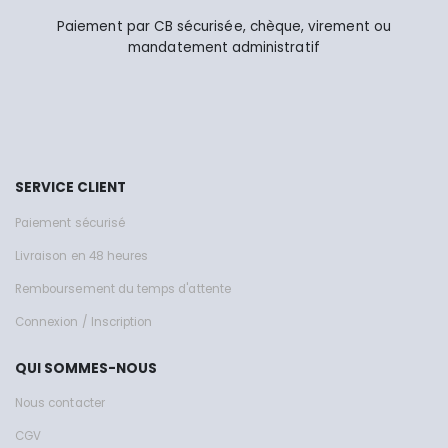
Paiement par CB sécurisée, chèque, virement ou
mandatement administratif
SERVICE CLIENT
Paiement sécurisé
Livraison en 48 heures
Remboursement du temps d'attente
Connexion / Inscription
QUI SOMMES-NOUS
Nous contacter
CGV