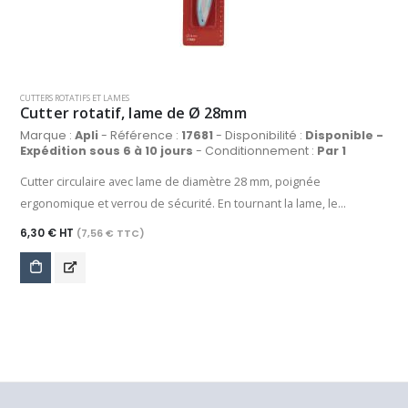
CUTTERS ROTATIFS ET LAMES
Cutter rotatif, lame de Ø 28mm
Marque :
Apli
- Référence :
17681
- Disponibilité :
Disponible -
Expédition sous 6 à 10 jours
- Conditionnement :
Par 1
Cutter circulaire avec lame de diamètre 28 mm, poignée
ergonomique et verrou de sécurité. En tournant la lame, le
matériau se plisse moins et pour obtenir de meilleurs résultats. Sa
6,30 € HT
(7,56 € TTC)
lame de haute qualité permet des coupes sur le papier, le carton et
les tissus avec une précision totale. Finition "soft touch" à
l'extrémité du cutter.