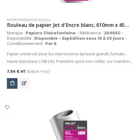
PAPIERS STANDARDS EN ROULEAU
Rouleau de papier Jet d'Encre blanc, 610mm x 45m, 90 g/m²
Marque :
Papiers Clairefontaine
- Référence :
2646SC
-
Disponibilité :
Disponible - Expédition sous 10 à 20 jours
-
Conditionnement :
Par 6
Papier universel pour les impressions épreuve grands formats.
Haute blancheur (168 CIE). Première spire non collée, sur mandrin
de 50 mm.
7,94 € HT
(9,53 € TTC)