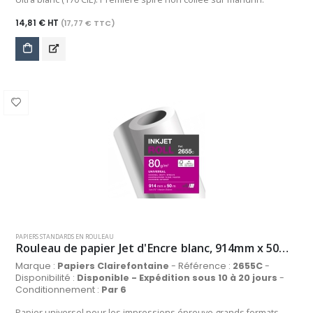
14,81 € HT
(17,77 € TTC)
PAPIERS STANDARDS EN ROULEAU
Rouleau de papier Jet d'Encre blanc, 914mm x 50m, 80 g/m²
Marque :
Papiers Clairefontaine
- Référence :
2655C
-
Disponibilité :
Disponible - Expédition sous 10 à 20 jours
-
Conditionnement :
Par 6
Papier universel pour les impressions épreuve grands formats.