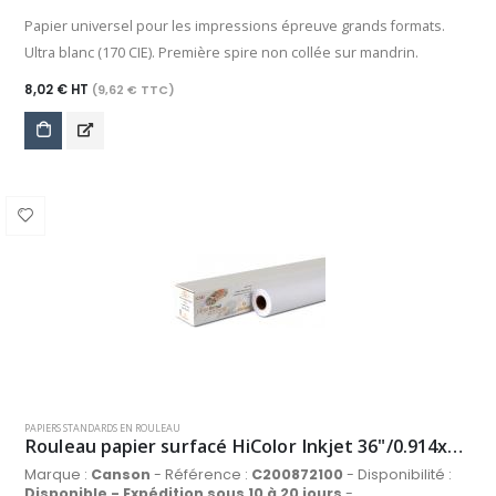
Papier universel pour les impressions épreuve grands formats.
Ultra blanc (170 CIE). Première spire non collée sur mandrin.
8,02 € HT
(9,62 € TTC)
PAPIERS STANDARDS EN ROULEAU
Rouleau papier surfacé HiColor Inkjet 36"/0.914x50m 90g/m², blanc
Marque :
Canson
- Référence :
C200872100
- Disponibilité :
Disponible - Expédition sous 10 à 20 jours
-