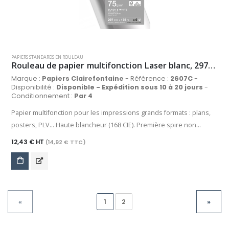
PAPIERS STANDARDS EN ROULEAU
Rouleau de papier multifonction Laser blanc, 297mm x 175m, 75 g/m²
Marque :
Papiers Clairefontaine
- Référence :
2607C
-
Disponibilité :
Disponible - Expédition sous 10 à 20 jours
-
Conditionnement :
Par 4
Papier multifonction pour les impressions grands formats : plans,
posters, PLV... Haute blancheur (168 CIE). Première spire non
collée, sur mandrin de 76 mm.
12,43 € HT
(14,92 € TTC)
1
2
«
»